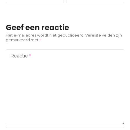
r
i
Geef een reactie
c
Het e-mailadres wordt niet gepubliceerd.
Vereiste velden zijn
gemarkeerd met
h
t
Reactie
n
a
v
i
g
a