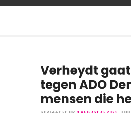
G
a
n
a
a
r
d
e
Verheydt gaat 
i
n
tegen ADO Den 
h
o
u
mensen die he
d
GEPLAATST OP
9 AUGUSTUS 2025
DOO