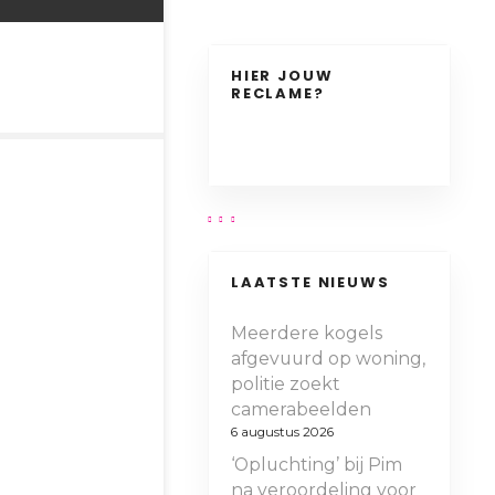
HIER JOUW
RECLAME?
LAATSTE NIEUWS
Meerdere kogels
afgevuurd op woning,
politie zoekt
camerabeelden
6 augustus 2026
‘Opluchting’ bij Pim
na veroordeling voor