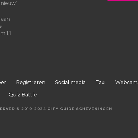
pnieuw’
gaan
e
m 1,1
oer
Registreren
Social media
Taxi
Webcam
Quiz Battle
ERVED © 2019-2024 CITY GUIDE SCHEVENINGEN