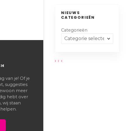
NIEUWS
CATEGORIEËN
Categorieën
CH
 van je! Of je
t, suggesties
 gewoon meer
dig hebt over
 wij staan
 helpen.