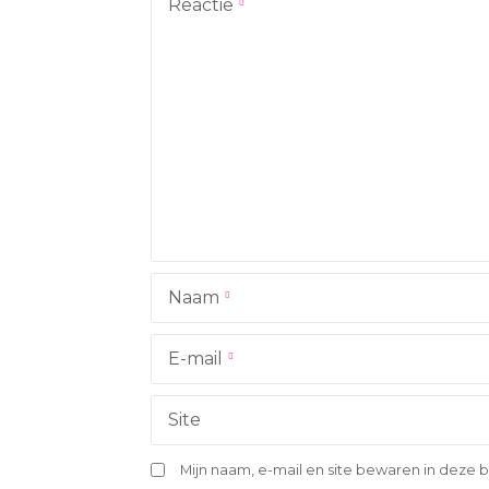
h
Reactie
t
n
a
v
i
g
Naam
a
t
E-mail
i
Site
e
Mijn naam, e-mail en site bewaren in deze 