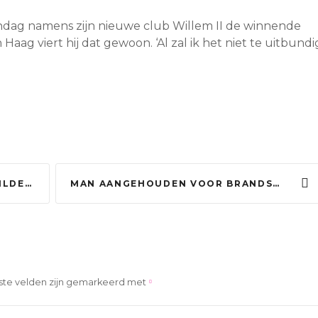
zondag namens zijn nieuwe club Willem II de winnende
aag viert hij dat gewoon. ‘Al zal ik het niet te uitbundi
IO GIFTIG
MAN AANGEHOUDEN VOOR BRANDSTICHTING IN EIGEN WONING, 20 HUIZEN ONTRUIMD
ste velden zijn gemarkeerd met