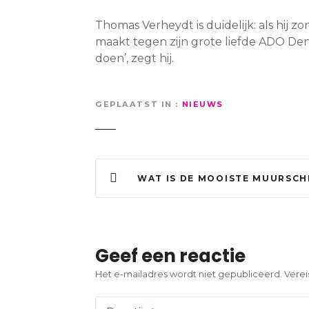
Thomas Verheydt is duidelijk: als hij 
maakt tegen zijn grote liefde ADO Den H
doen’, zegt hij.
GEPLAATST IN
NIEUWS
B
WAT IS DE MOOISTE MUURSCHILDERING? ELKE DAG EEN KANSHEBBER: STUD
e
r
i
Geef een reactie
c
Het e-mailadres wordt niet gepubliceerd.
Verei