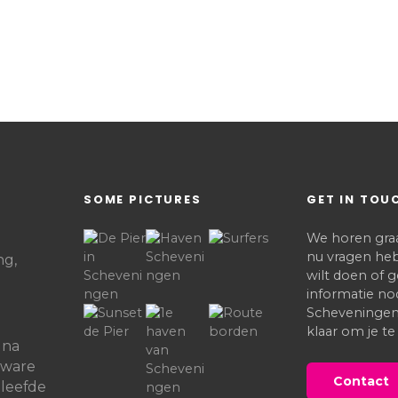
SOME PICTURES
GET IN TOU
We horen graag
nu vragen heb
ng,
wilt doen of
informatie no
Scheveningen,
klaar om je te
 na
zware
Contact
eleefde