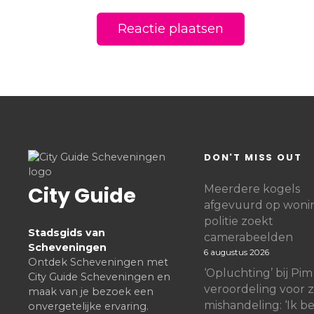
DON'T MISS OUT
City Guide
Meerdere kogels
afgevuurd op woni
politie zoekt
Stadsgids van
camerabeelden
Scheveningen
6 augustus 2026
Ontdek Scheveningen met
‘Opluchting’ bij Pim
City Guide Scheveningen en
veroordeling voor 
maak van je bezoek een
mishandeling: ‘Ik b
onvergetelijke ervaring.