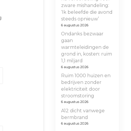
zware mishandeling:
‘Ik beleefde die avond
g
steeds opnieuw’
6 augustus 2026
Ondanks bezwaar
gaan
warmteleidingen de
grond in, kosten: ruim
1,1 miljard
6 augustus 2026
Ruim 1000 huizen en
bedrijven zonder
elektriciteit door
stroomstoring
6 augustus 2026
A12 dicht vanwege
bermbrand
6 augustus 2026