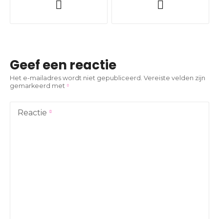
e
r
i
Geef een reactie
c
Het e-mailadres wordt niet gepubliceerd.
Vereiste velden zijn
gemarkeerd met
h
t
Reactie
n
a
v
i
g