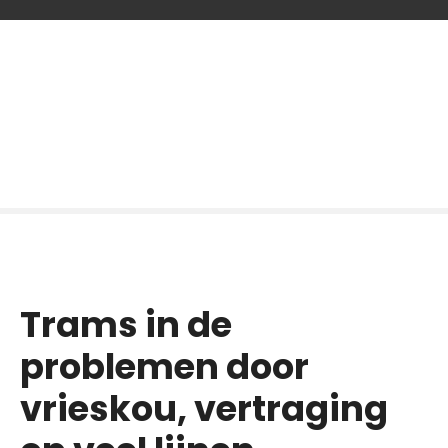
G
a
n
a
a
r
d
e
i
n
h
o
Trams in de
u
d
problemen door
vrieskou, vertraging