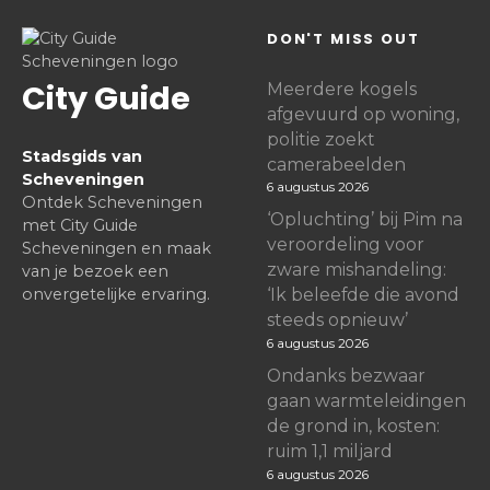
DON'T MISS OUT
City Guide
Meerdere kogels
afgevuurd op woning,
politie zoekt
Stadsgids van
camerabeelden
Scheveningen
6 augustus 2026
Ontdek Scheveningen
‘Opluchting’ bij Pim na
met City Guide
veroordeling voor
Scheveningen en maak
zware mishandeling:
van je bezoek een
onvergetelijke ervaring.
‘Ik beleefde die avond
steeds opnieuw’
6 augustus 2026
Ondanks bezwaar
gaan warmteleidingen
de grond in, kosten:
ruim 1,1 miljard
6 augustus 2026