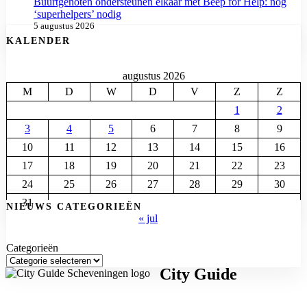
Buurtgenoten ondersteunen elkaar met Beep for Help: nog
‘superhelpers’ nodig
5 augustus 2026
KALENDER
augustus 2026
M
D
W
D
V
Z
Z
1
2
3
4
5
6
7
8
9
10
11
12
13
14
15
16
17
18
19
20
21
22
23
24
25
26
27
28
29
30
31
NIEUWS CATEGORIEËN
« jul
Categorieën
City Guide