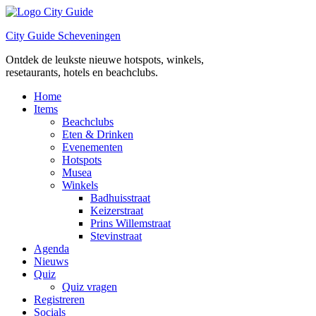
Ga
naar
City Guide Scheveningen
de
inhoud
Ontdek de leukste nieuwe hotspots, winkels,
resetaurants, hotels en beachclubs.
Home
Items
Beachclubs
Eten & Drinken
Evenementen
Hotspots
Musea
Winkels
Badhuisstraat
Keizerstraat
Prins Willemstraat
Stevinstraat
Agenda
Nieuws
Quiz
Quiz vragen
Registreren
Socials