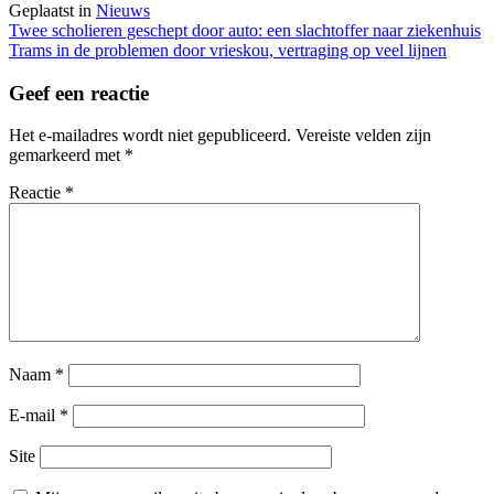
Geplaatst in
Nieuws
Berichtnavigatie
Twee scholieren geschept door auto: een slachtoffer naar ziekenhuis
Trams in de problemen door vrieskou, vertraging op veel lijnen
Geef een reactie
Het e-mailadres wordt niet gepubliceerd.
Vereiste velden zijn
gemarkeerd met
*
Reactie
*
Naam
*
E-mail
*
Site