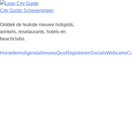
Ga
naar
City Guide Scheveningen
de
inhoud
Ontdek de leukste nieuwe hotspots,
winkels, resetaurants, hotels en
beachclubs.
Home
Items
Agenda
Nieuws
Quiz
Registreren
Socials
Webcams
Co