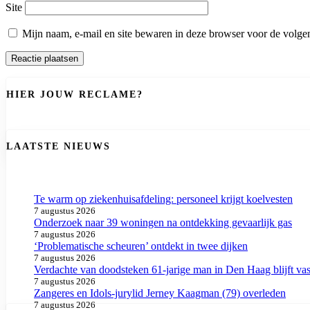
Site
Mijn naam, e-mail en site bewaren in deze browser voor de volgen
HIER JOUW RECLAME?
LAATSTE NIEUWS
Te warm op ziekenhuisafdeling: personeel krijgt koelvesten
7 augustus 2026
Onderzoek naar 39 woningen na ontdekking gevaarlijk gas
7 augustus 2026
‘Problematische scheuren’ ontdekt in twee dijken
7 augustus 2026
Verdachte van doodsteken 61-jarige man in Den Haag blijft vas
7 augustus 2026
Zangeres en Idols-jurylid Jerney Kaagman (79) overleden
7 augustus 2026