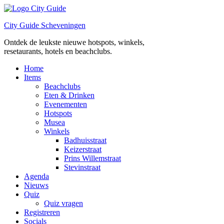
Ga
naar
City Guide Scheveningen
de
inhoud
Ontdek de leukste nieuwe hotspots, winkels,
resetaurants, hotels en beachclubs.
Home
Items
Beachclubs
Eten & Drinken
Evenementen
Hotspots
Musea
Winkels
Badhuisstraat
Keizerstraat
Prins Willemstraat
Stevinstraat
Agenda
Nieuws
Quiz
Quiz vragen
Registreren
Socials