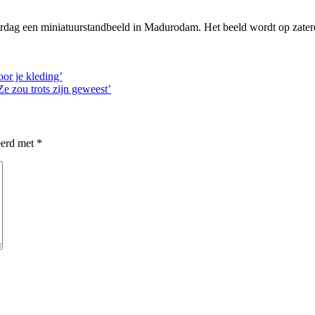
jaardag een miniatuurstandbeeld in Madurodam. Het beeld wordt op zaterda
or je kleding’
e zou trots zijn geweest’
eerd met
*