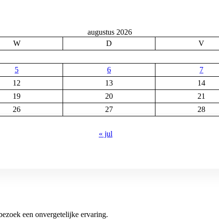
augustus 2026
W
D
V
5
6
7
12
13
14
19
20
21
26
27
28
« jul
zoek een onvergetelijke ervaring.