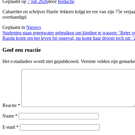
Geplaatst op
7 juli 2026
door
Redactie
Cabaretier en schrijver Harrie Jekkers krijgt ter ere van zijn 75e ver
overhandigd.
Geplaatst in
Nieuws
Berichtnavigatie
Studenten gaan regenwater gebruiken om kleding te wassen: ‘Beter vo
Randa komt om het leven bij ongeval, nu komt haar droom toch uit: ‘Z
Geef een reactie
Het e-mailadres wordt niet gepubliceerd.
Vereiste velden zijn gemark
Reactie
*
Naam
*
E-mail
*