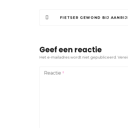
B
FIETSER GEWOND BIJ AANRI
e
r
i
Geef een reactie
c
Het e-mailadres wordt niet gepubliceerd.
Verei
h
Reactie
t
n
a
v