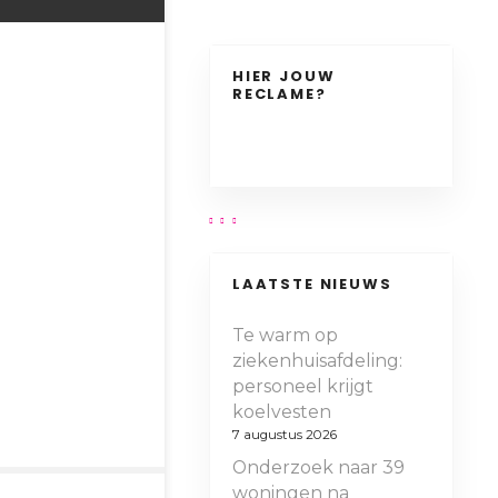
HIER JOUW
RECLAME?
LAATSTE NIEUWS
Te warm op
ziekenhuisafdeling:
personeel krijgt
koelvesten
7 augustus 2026
Onderzoek naar 39
woningen na