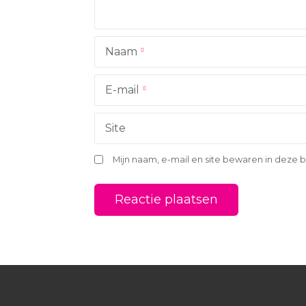
i
g
Naam
a
t
E-mail
i
Site
e
Mijn naam, e-mail en site bewaren in deze 