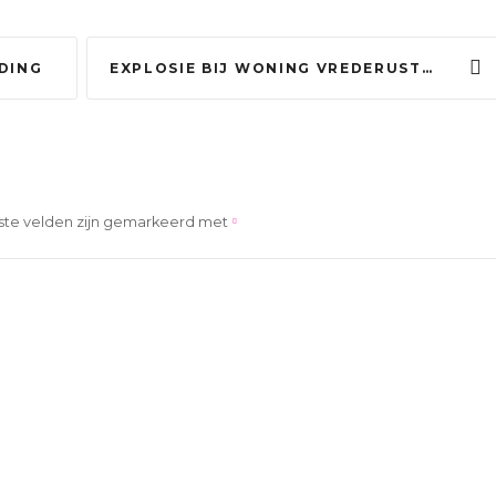
JDING
EXPLOSIE BIJ WONING VREDERUSTLAAN, POLITIE ZOEKT GETUIGEN
ste velden zijn gemarkeerd met