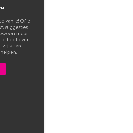
CH
 van je! Of je
t, suggesties
 gewoon meer
dig hebt over
 wij staan
 helpen.