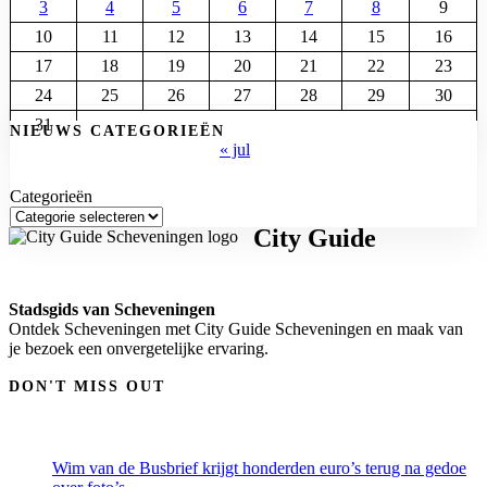
3
4
5
6
7
8
9
10
11
12
13
14
15
16
17
18
19
20
21
22
23
24
25
26
27
28
29
30
31
NIEUWS CATEGORIEËN
« jul
Categorieën
City Guide
Stadsgids van Scheveningen
Ontdek Scheveningen met City Guide Scheveningen en maak van
je bezoek een onvergetelijke ervaring.
DON'T MISS OUT
Wim van de Busbrief krijgt honderden euro’s terug na gedoe