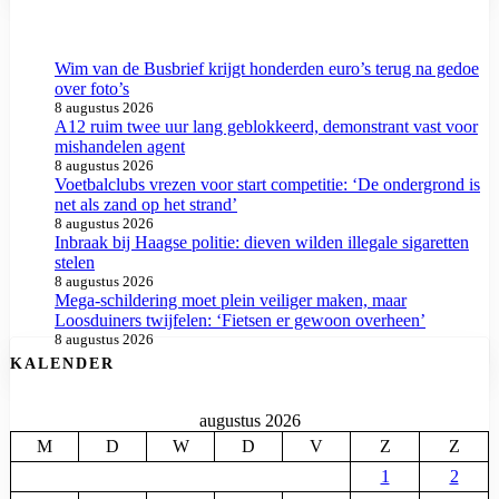
Wim van de Busbrief krijgt honderden euro’s terug na gedoe
over foto’s
8 augustus 2026
A12 ruim twee uur lang geblokkeerd, demonstrant vast voor
mishandelen agent
8 augustus 2026
Voetbalclubs vrezen voor start competitie: ‘De ondergrond is
net als zand op het strand’
8 augustus 2026
Inbraak bij Haagse politie: dieven wilden illegale sigaretten
stelen
8 augustus 2026
Mega-schildering moet plein veiliger maken, maar
Loosduiners twijfelen: ‘Fietsen er gewoon overheen’
8 augustus 2026
KALENDER
augustus 2026
M
D
W
D
V
Z
Z
1
2