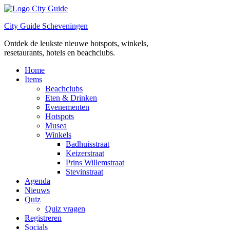
Ga
naar
City Guide Scheveningen
de
inhoud
Ontdek de leukste nieuwe hotspots, winkels,
resetaurants, hotels en beachclubs.
Home
Items
Beachclubs
Eten & Drinken
Evenementen
Hotspots
Musea
Winkels
Badhuisstraat
Keizerstraat
Prins Willemstraat
Stevinstraat
Agenda
Nieuws
Quiz
Quiz vragen
Registreren
Socials