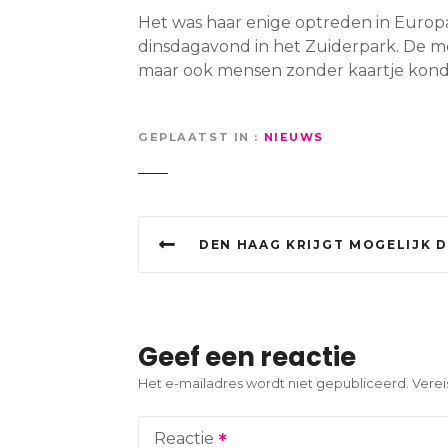
Het was haar enige optreden in Europa 
dinsdagavond in het Zuiderpark. De me
maar ook mensen zonder kaartje kon
GEPLAATST IN
NIEUWS
B
DEN HAAG KRIJGT MOGELIJK DIRECTE TREIN NAAR
e
r
i
Geef een reactie
c
Het e-mailadres wordt niet gepubliceerd.
Verei
h
Reactie