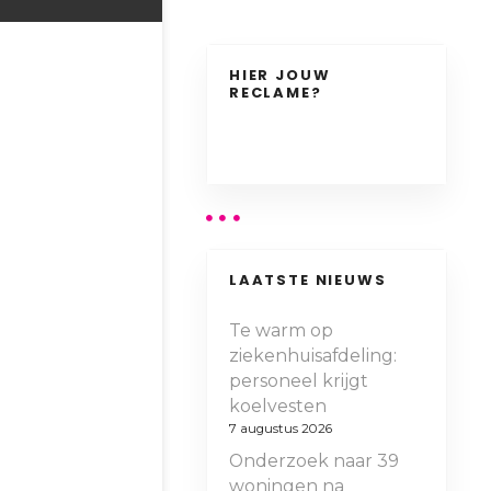
HIER JOUW
RECLAME?
LAATSTE NIEUWS
Te warm op
ziekenhuisafdeling:
personeel krijgt
koelvesten
7 augustus 2026
Onderzoek naar 39
woningen na