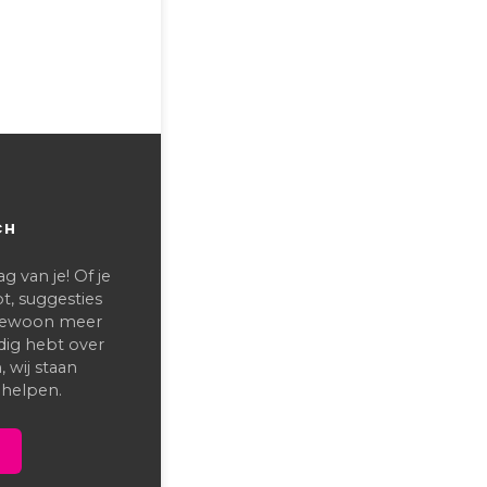
CH
 van je! Of je
t, suggesties
 gewoon meer
dig hebt over
 wij staan
 helpen.