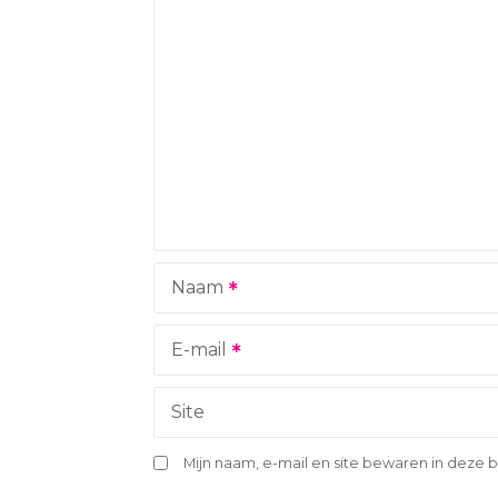
t
n
a
v
i
g
Naam
a
t
E-mail
i
Site
e
Mijn naam, e-mail en site bewaren in deze 