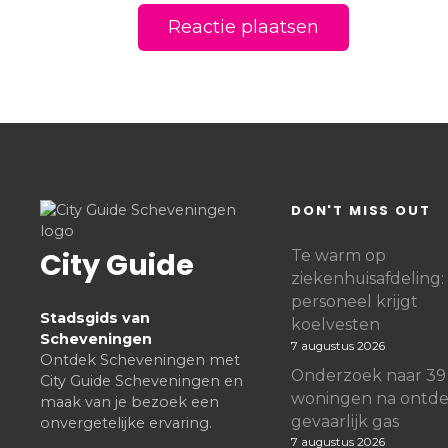
DON'T MISS OUT
City Guide
Te warm op
ziekenhuisafdeling:
personeel krijgt
Stadsgids van
koelvesten
Scheveningen
7 augustus 2026
Ontdek Scheveningen met
Onderzoek naar 39
City Guide Scheveningen en
woningen na ontde
maak van je bezoek een
gevaarlijk gas
onvergetelijke ervaring.
7 augustus 2026