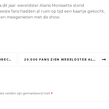
dit jaar: wereldster Alanis Morissette stond
este fans hadden al ruim op tijd een kaartje gekocht,
den meegenieten met de show.
 PARIJS
20.000 FANS ZIEN WERELDSTER ALANIS MORISSETTE OPTREDEN IN DEN HAAG: ‘HEERLIJK FESTIVAL’
ste velden zijn gemarkeerd met