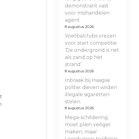
demonstrant vast
voor mishandelen
agent
8 augustus 2026
Voetbalclubs vrezen
voor start competitie:
‘De ondergrond is net
als zand op het
strand’
8 augustus 2026
Inbraak bij Haagse
politie: dieven wilden
illegale sigaretten
t
stelen
n
8 augustus 2026
Mega-schildering
moet plein veiliger
maken, maar
Loosduiners twijfelen: