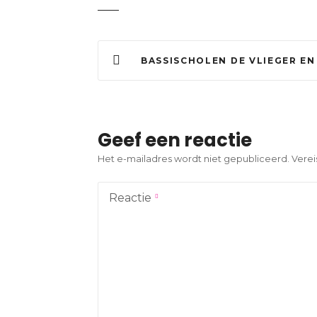
B
BASSISCHOLEN DE VLIEGER EN DE GELDERLANDSCHOOL PAKKEN TITEL HAAGSE
e
r
i
Geef een reactie
c
Het e-mailadres wordt niet gepubliceerd.
Verei
h
Reactie
t
n
a
v