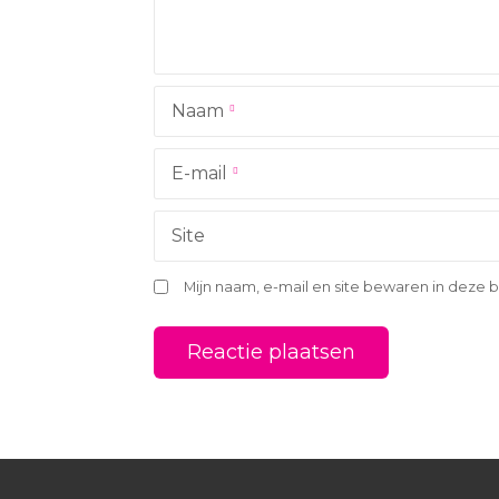
i
g
Naam
a
t
E-mail
i
Site
e
Mijn naam, e-mail en site bewaren in deze 