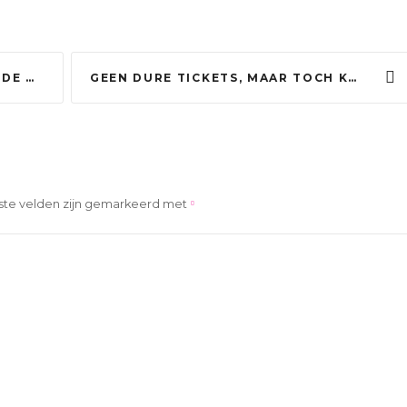
 SHUFFLE
GEEN DURE TICKETS, MAAR TOCH KRIJGEN MENSEN OPTREDEN VAN WERELDSTER MEE AAN OVERKANT WATER
ste velden zijn gemarkeerd met