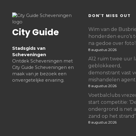
DON'T MISS OUT
City Guide
Wim van de Busbrief
honderden euro’s 
na gedoe over foto’
Stadsgids van
8 augustus 2026
Scheveningen
A12 ruim twee uur 
Ontdek Scheveningen met
geblokkeerd,
City Guide Scheveningen en
demonstrant vast v
maak van je bezoek een
mishandelen agent
onvergetelijke ervaring.
8 augustus 2026
Voetbalclubs vreze
start competitie: ‘D
ondergrond is net a
zand op het strand’
8 augustus 2026