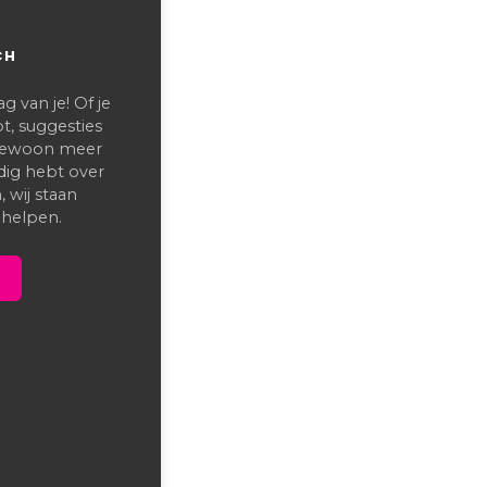
CH
 van je! Of je
t, suggesties
 gewoon meer
dig hebt over
 wij staan
 helpen.