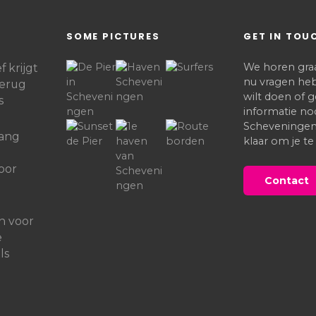
SOME PICTURES
GET IN TOU
We horen graag
 krijgt
nu vragen heb
terug
wilt doen of
s
informatie no
Scheveningen,
lang
klaar om je te
oor
Contact
n voor
e
ls