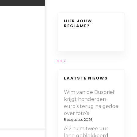
HIER JOUW
RECLAME?
LAATSTE NIEUWS
Wim van de Busbrief
krijgt honderden
euro’s terug na gedoe
over foto’s
8 augustus 2026
A12 ruim twee uur
lang geblokkeerd,