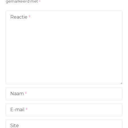
gemarkeerd met
h
t
Reactie
n
a
v
i
g
a
Naam
t
i
E-mail
e
Site