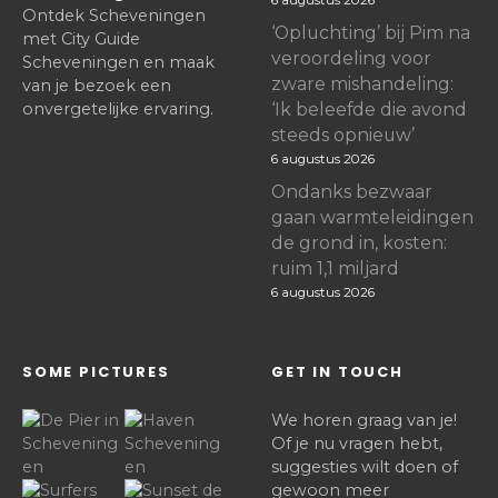
Ontdek Scheveningen
‘Opluchting’ bij Pim na
met City Guide
veroordeling voor
Scheveningen en maak
zware mishandeling:
van je bezoek een
onvergetelijke ervaring.
‘Ik beleefde die avond
steeds opnieuw’
6 augustus 2026
Ondanks bezwaar
gaan warmteleidingen
de grond in, kosten:
ruim 1,1 miljard
6 augustus 2026
SOME PICTURES
GET IN TOUCH
We horen graag van je!
Of je nu vragen hebt,
suggesties wilt doen of
gewoon meer