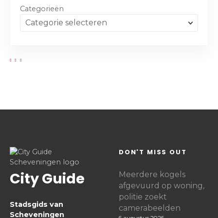
Categorieën
DON'T MISS OUT
City Guide
Meerdere kogels
afgevuurd op woning,
politie zoekt
Stadsgids van
camerabeelden
Scheveningen
6 augustus 2026