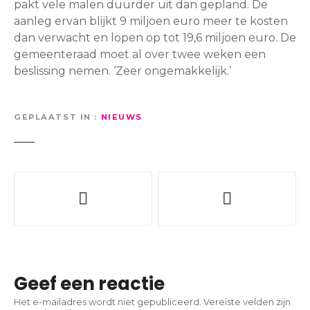
pakt vele malen duurder uit dan gepland. De
aanleg ervan blijkt 9 miljoen euro meer te kosten
dan verwacht en lopen op tot 19,6 miljoen euro. De
gemeenteraad moet al over twee weken een
beslissing nemen. ‘Zeer ongemakkelijk.’
GEPLAATST IN
NIEUWS
B
e
r
i
Geef een reactie
c
Het e-mailadres wordt niet gepubliceerd.
Vereiste velden zijn