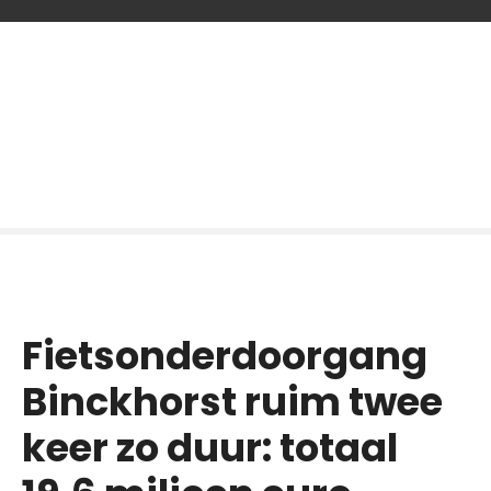
G
a
n
a
a
r
d
e
i
n
h
o
Fietsonderdoorgang
u
d
Binckhorst ruim twee
keer zo duur: totaal