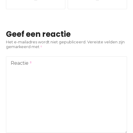
e
r
i
Geef een reactie
c
Het e-mailadres wordt niet gepubliceerd.
Vereiste velden zijn
gemarkeerd met
h
t
Reactie
n
a
v
i
g