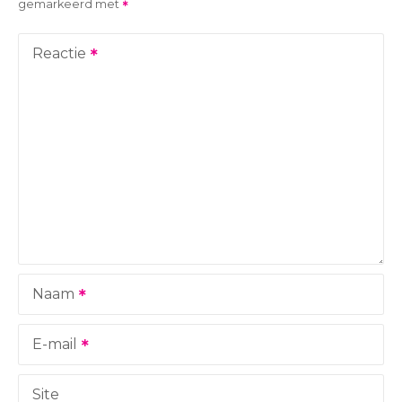
gemarkeerd met
h
t
Reactie
n
a
v
i
g
a
Naam
t
i
E-mail
e
Site