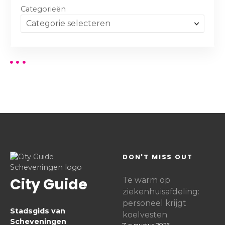
Categorieën
DON'T MISS OUT
City Guide
Te warm op
ziekenhuisafdeling:
personeel krijgt
Stadsgids van
koelvesten
Scheveningen
7 augustus 2026