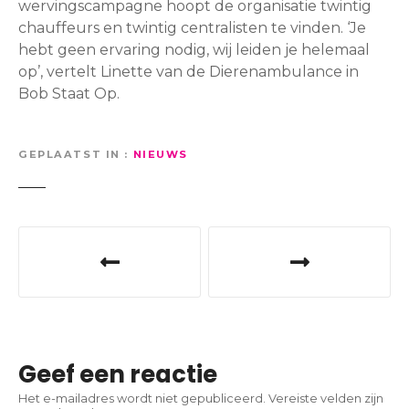
wervingscampagne hoopt de organisatie twintig
chauffeurs en twintig centralisten te vinden. ‘Je
hebt geen ervaring nodig, wij leiden je helemaal
op’, vertelt Linette van de Dierenambulance in
Bob Staat Op.
GEPLAATST IN
NIEUWS
B
e
r
i
Geef een reactie
c
Het e-mailadres wordt niet gepubliceerd.
Vereiste velden zijn