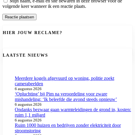
Mijn naam, e-mail en site bewaren in deze browser voor de
volgende keer wanneer ik een reactie plaats.
HIER JOUW RECLAME?
LAATSTE NIEUWS
Meerdere kogels afgevuurd op woning, politie zoekt
camerabeelden
6 augustus 2026
‘Opluchting’ bij Pim na veroordeling voor zware
mishandeling: ‘Ik beleefde die avond steeds opnieuw’
6 augustus 2026
Ondanks bezwaar gaan warmteleidingen de grond in, kosten:
ruim 1,1 miljard
6 augustus 2026
Ruim 1000 huizen en bedrijven zonder elektriciteit door
stroomstoring