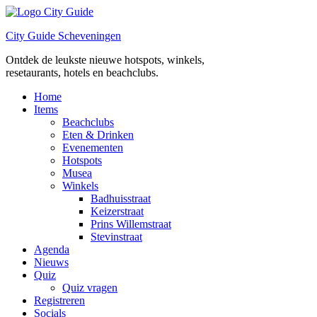
Ga
naar
City Guide Scheveningen
de
inhoud
Ontdek de leukste nieuwe hotspots, winkels,
resetaurants, hotels en beachclubs.
Home
Items
Beachclubs
Eten & Drinken
Evenementen
Hotspots
Musea
Winkels
Badhuisstraat
Keizerstraat
Prins Willemstraat
Stevinstraat
Agenda
Nieuws
Quiz
Quiz vragen
Registreren
Socials