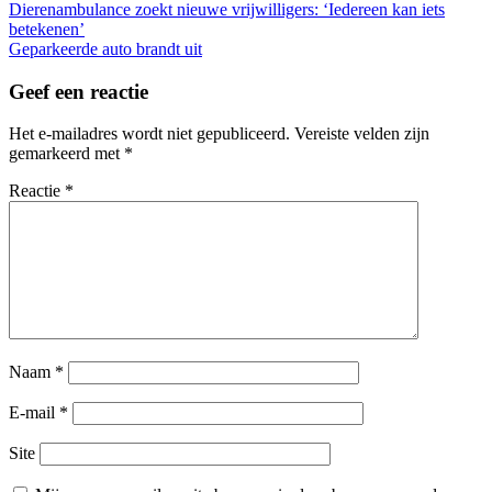
Berichtnavigatie
Dierenambulance zoekt nieuwe vrijwilligers: ‘Iedereen kan iets
betekenen’
Geparkeerde auto brandt uit
Geef een reactie
Het e-mailadres wordt niet gepubliceerd.
Vereiste velden zijn
gemarkeerd met
*
Reactie
*
Naam
*
E-mail
*
Site