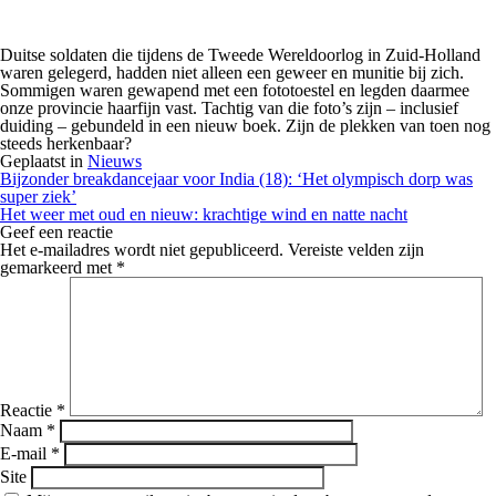
Duitse soldaten die tijdens de Tweede Wereldoorlog in Zuid-Holland
waren gelegerd, hadden niet alleen een geweer en munitie bij zich.
Sommigen waren gewapend met een fototoestel en legden daarmee
onze provincie haarfijn vast. Tachtig van die foto’s zijn – inclusief
duiding – gebundeld in een nieuw boek. Zijn de plekken van toen nog
steeds herkenbaar?
Geplaatst in
Nieuws
Berichtnavigatie
Bijzonder breakdancejaar voor India (18): ‘Het olympisch dorp was
super ziek’
Het weer met oud en nieuw: krachtige wind en natte nacht
Geef een reactie
Het e-mailadres wordt niet gepubliceerd.
Vereiste velden zijn
gemarkeerd met
*
Reactie
*
Naam
*
E-mail
*
Site