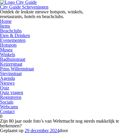
Ga
naar
City Guide Scheveningen
de
Ontdek de leukste nieuwe hotspots, winkels,
inhoud
resetaurants, hotels en beachclubs.
Home
Items
Beachclubs
Eten & Drinken
Evenementen
Hotspots
Musea
Winkels
Badhuisstraat
Keizerstraat
Prins Willemstraat
Stevinstraat
Agenda
Nieuws
Quiz
Quiz vragen
Registreren
Socials
Webcams
Contact
0
Zijn 80 jaar oude foto’s van Wehrmacht nog steeds makkelijk te
herkennen?
Geplaatst op
29 december 2024
door