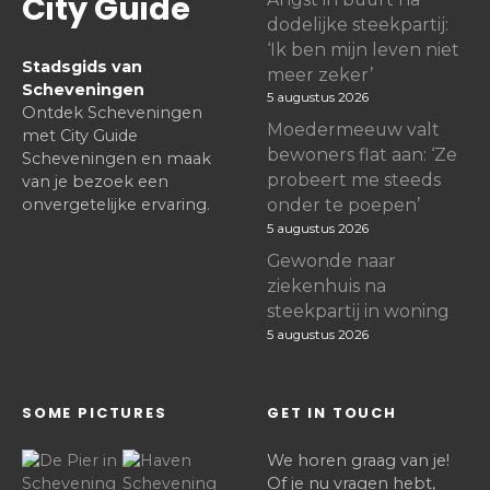
City Guide
dodelijke steekpartij:
‘Ik ben mijn leven niet
Stadsgids van
meer zeker’
Scheveningen
5 augustus 2026
Ontdek Scheveningen
Moedermeeuw valt
met City Guide
bewoners flat aan: ‘Ze
Scheveningen en maak
probeert me steeds
van je bezoek een
onvergetelijke ervaring.
onder te poepen’
5 augustus 2026
Gewonde naar
ziekenhuis na
steekpartij in woning
5 augustus 2026
SOME PICTURES
GET IN TOUCH
We horen graag van je!
Of je nu vragen hebt,