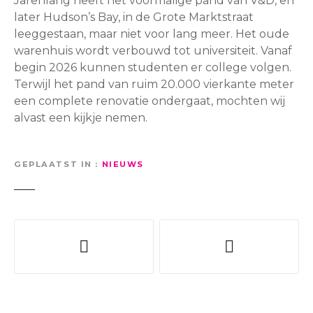
Jarenlang heeft het voormalige pand van V&D, en
later Hudson’s Bay, in de Grote Marktstraat
leeggestaan, maar niet voor lang meer. Het oude
warenhuis wordt verbouwd tot universiteit. Vanaf
begin 2026 kunnen studenten er college volgen.
Terwijl het pand van ruim 20.000 vierkante meter
een complete renovatie ondergaat, mochten wij
alvast een kijkje nemen.
GEPLAATST IN
NIEUWS
B
e
r