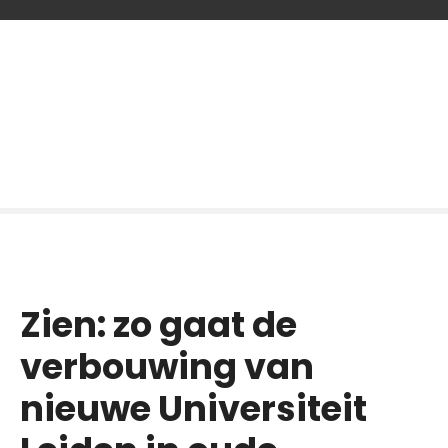
G
a
n
a
a
r
d
e
i
n
h
o
Zien: zo gaat de
u
d
verbouwing van
nieuwe Universiteit