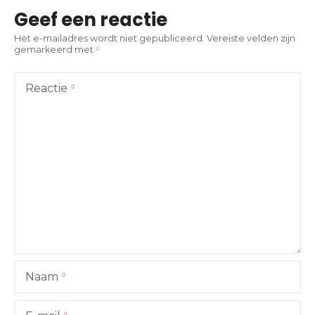
i
Geef een reactie
c
Het e-mailadres wordt niet gepubliceerd.
Vereiste velden zijn
gemarkeerd met
h
t
Reactie
n
a
v
i
g
a
Naam
t