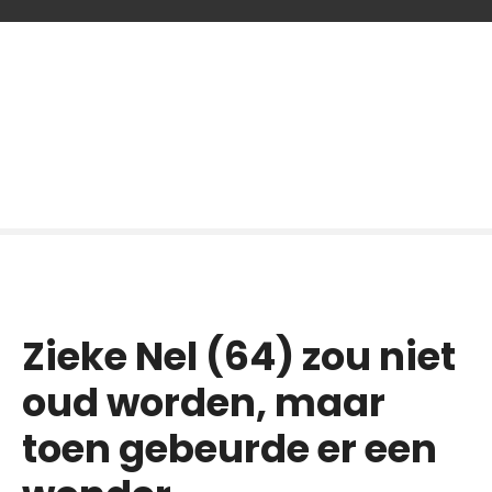
G
a
n
a
a
r
d
e
i
n
h
o
Zieke Nel (64) zou niet
u
d
oud worden, maar
toen gebeurde er een