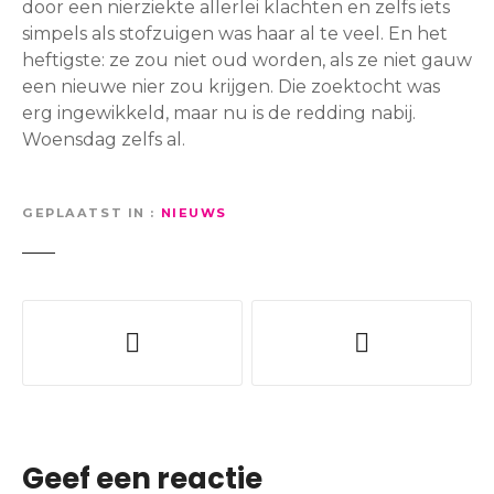
door een nierziekte allerlei klachten en zelfs iets
simpels als stofzuigen was haar al te veel. En het
heftigste: ze zou niet oud worden, als ze niet gauw
een nieuwe nier zou krijgen. Die zoektocht was
erg ingewikkeld, maar nu is de redding nabij.
Woensdag zelfs al.
GEPLAATST IN
NIEUWS
B
e
r
i
Geef een reactie