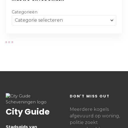
Categorieën
DON'T MISS OUT
City Guide
Meerdere kogels
afgevuurd op woning,
politie zoekt
Stadsgids van