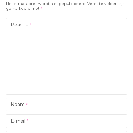
c
Het e-mailadres wordt niet gepubliceerd.
Vereiste velden zijn
gemarkeerd met
h
t
Reactie
n
a
v
i
g
a
Naam
t
i
E-mail