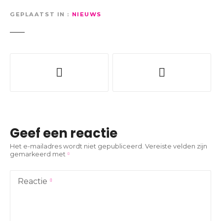
GEPLAATST IN
NIEUWS
B
e
r
i
Geef een reactie
c
Het e-mailadres wordt niet gepubliceerd.
Vereiste velden zijn
gemarkeerd met
h
t
Reactie
n