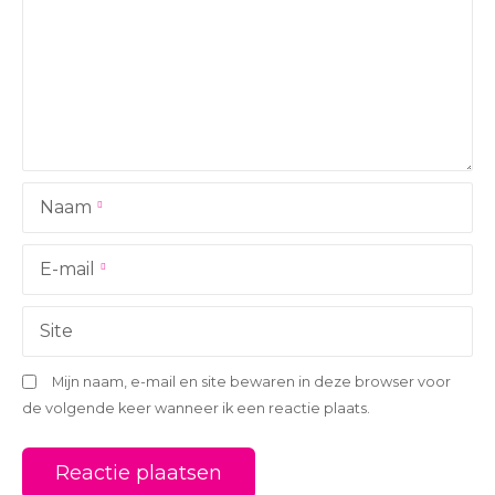
a
v
i
g
a
Naam
t
i
E-mail
e
Site
Mijn naam, e-mail en site bewaren in deze browser voor
de volgende keer wanneer ik een reactie plaats.