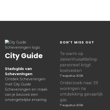
DON'T MISS OUT
City Guide
Te warm op
ziekenhuisafdeling:
personeel krijgt
Stadsgids van
koelvesten
Scheveningen
7 augustus 2026
Ontdek Scheveningen
Onderzoek naar 39
met City Guide
woningen na
Scheveningen en maak
ontdekking gevaarlijk
van je bezoek een
onvergetelijke ervaring.
gas
7 augustus 2026