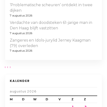
‘Problematische scheuren’ ontdekt in twee
dijken
7 augustus 2026
Verdachte van doodsteken 61-jarige man in
Den Haag blijft vastzitten
7 augustus 2026
Zangeres en Idols-jurylid Jerney Kaagman
(79) overleden
7 augustus 2026
KALENDER
augustus 2026
M
D
W
D
V
Z
Z
1
2