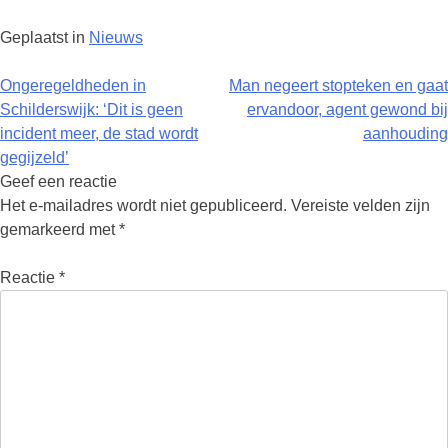
Geplaatst in
Nieuws
Berichtnavigatie
Ongeregeldheden in
Man negeert stopteken en gaat
Schilderswijk: ‘Dit is geen
ervandoor, agent gewond bij
incident meer, de stad wordt
aanhouding
gegijzeld’
Geef een reactie
Het e-mailadres wordt niet gepubliceerd.
Vereiste velden zijn
gemarkeerd met
*
Reactie
*