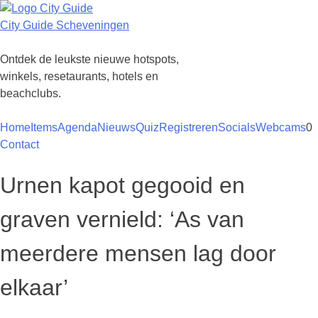
Ga
naar
City Guide Scheveningen
de
inhoud
Ontdek de leukste nieuwe hotspots,
winkels, resetaurants, hotels en
beachclubs.
Home
Items
Agenda
Nieuws
Quiz
Registreren
Socials
Webcams
0
Contact
Urnen kapot gegooid en
graven vernield: ‘As van
meerdere mensen lag door
elkaar’