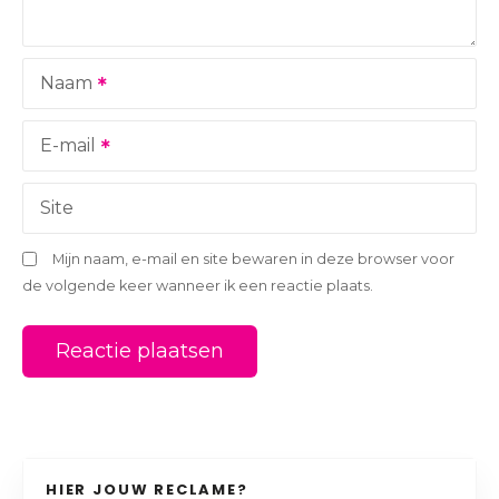
g
a
Naam
t
i
E-mail
e
Site
Mijn naam, e-mail en site bewaren in deze browser voor
de volgende keer wanneer ik een reactie plaats.
HIER JOUW RECLAME?