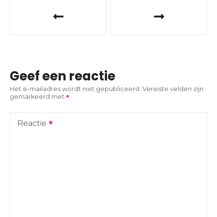
B
e
r
i
Geef een reactie
c
Het e-mailadres wordt niet gepubliceerd.
Vereiste velden zijn
gemarkeerd met
h
t
Reactie
n
a
v
i