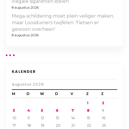
illegale sigaretten stelen
8 augustus 2026
Mega-schildering moet plein veiliger maken,
maar Loosduiners twijfelen: ‘Fietsen er
gewoon overheen’
8 augustus 2026
KALENDER
augustus 2026
M
D
W
D
V
Z
Z
1
2
3
4
5
6
7
8
9
10
11
12
13
14
15
16
17
18
19
20
21
22
23