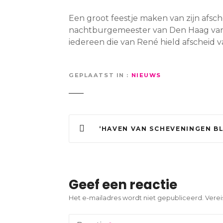
Een groot feestje maken van zijn afsch
nachtburgemeester van Den Haag van
iedereen die van René hield afscheid 
GEPLAATST IN
NIEUWS
B
‘HAVEN VAN SCHEVENINGEN BLIJFT BUITEN SCHOT IN PLAN VOOR ZERO-EM
e
r
i
Geef een reactie
c
Het e-mailadres wordt niet gepubliceerd.
Verei