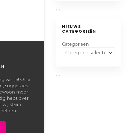
NIEUWS
CATEGORIEËN
Categorieën
CH
 van je! Of je
t, suggesties
 gewoon meer
dig hebt over
 wij staan
 helpen.