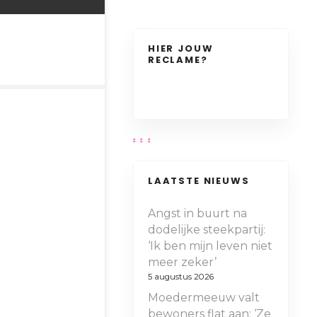
HIER JOUW
RECLAME?
LAATSTE NIEUWS
Angst in buurt na
dodelijke steekpartij:
‘Ik ben mijn leven niet
meer zeker’
5 augustus 2026
Moedermeeuw valt
bewoners flat aan: ‘Ze