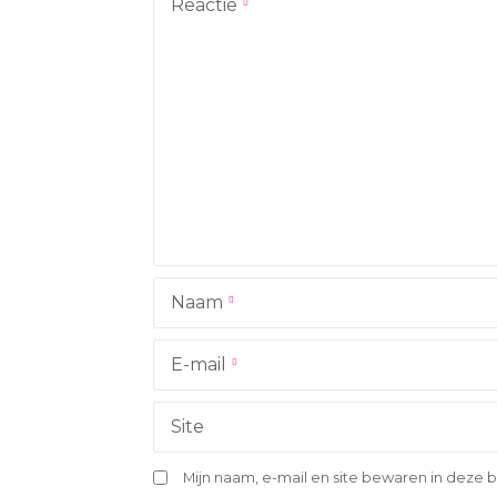
h
Reactie
t
n
a
v
i
g
Naam
a
t
E-mail
i
Site
e
Mijn naam, e-mail en site bewaren in deze 