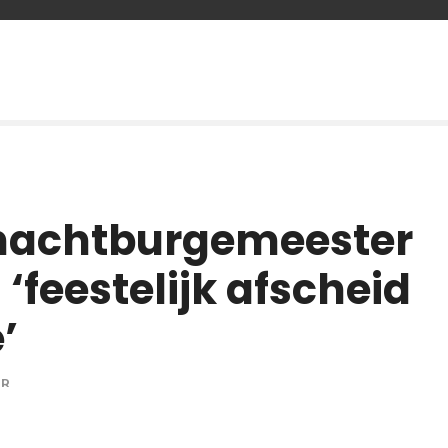
-nachtburgemeester
feestelijk afscheid
’
OR