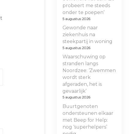
probeert me steeds
onder te poepen’
t
5 augustus 2026
Gewonde naar
ziekenhuis na
steekpartij in woning
5 augustus 2026
Waarschuwing op
stranden langs
Noordzee: ‘Zwemmen
wordt sterk
afgeraden, het is
gevaarlijk’
5 augustus 2026
Buurtgenoten
ondersteunen elkaar
met Beep for Help:
nog ‘superhelpers’
nodig