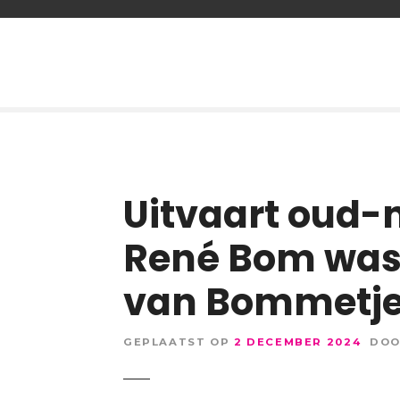
G
a
n
a
a
r
d
e
Uitvaart oud
i
n
René Bom was ‘
h
o
u
van Bommetje
d
GEPLAATST OP
2 DECEMBER 2024
DO