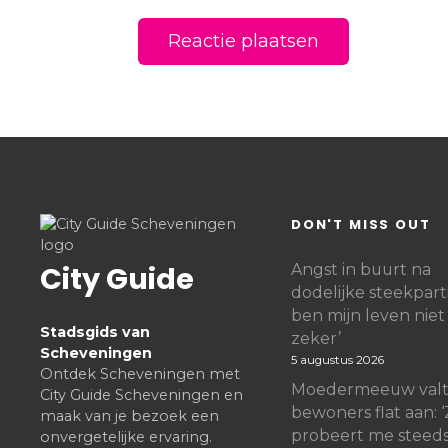
DON'T MISS OUT
City Guide
Angst in buurt na
dodelijke steekpartij
ben mijn leven nie
Stadsgids van
zeker’
Scheveningen
5 augustus 2026
Ontdek Scheveningen met
Moedermeeuw val
City Guide Scheveningen en
bewoners flat aan: 
maak van je bezoek een
probeert me steed
onvergetelijke ervaring.