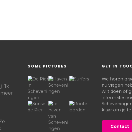
SOME PICTURES
GET IN TOU
We horen graag
nu vragen heb
: ‘Ik
wilt doen of
t meer
informatie no
Scheveningen,
klaar om je te
t
‘Ze
Contact
s