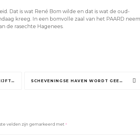
eid. Dat is wat René Bom wilde en dat is wat de oud-
daag kreeg. In een bomvolle zaal van het PAARD neem
van de rasechte Hagenees.
ISSIEZONE’
SCHEVENINGSE HAVEN WORDT GEEN ZERO-EMISSIEZONE MAAR MILIEUZONE
ste velden zijn gemarkeerd met