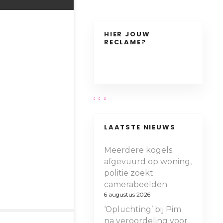
HIER JOUW
RECLAME?
LAATSTE NIEUWS
Meerdere kogels
afgevuurd op woning,
politie zoekt
camerabeelden
6 augustus 2026
‘Opluchting’ bij Pim
na veroordeling voor