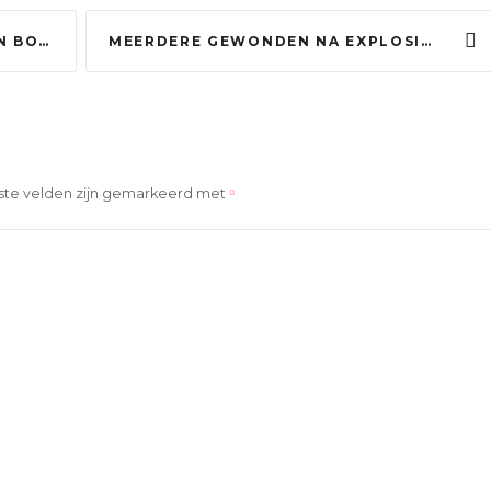
PRACHTIG’
MEERDERE GEWONDEN NA EXPLOSIES MIDDEN IN NACHT: ‘LEEK WEL OORLOGSGEBIED’
ste velden zijn gemarkeerd met