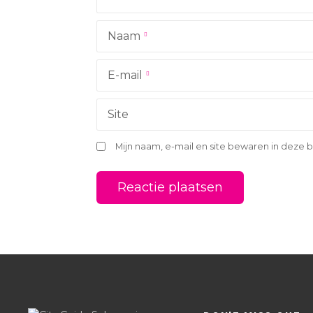
g
Naam
a
t
E-mail
i
Site
e
Mijn naam, e-mail en site bewaren in deze 