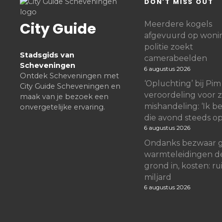
DON'T MISS OUT
City Guide
Meerdere kogels
afgevuurd op woni
politie zoekt
Stadsgids van
camerabeelden
Scheveningen
6 augustus 2026
Ontdek Scheveningen met
‘Opluchting’ bij Pim
City Guide Scheveningen en
veroordeling voor 
maak van je bezoek een
mishandeling: ‘Ik b
onvergetelijke ervaring.
die avond steeds o
6 augustus 2026
Ondanks bezwaar 
warmteleidingen d
grond in, kosten: rui
miljard
6 augustus 2026