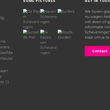
SOME PICTURES
GET IN TOU
We horen graag
nu vragen heb
ng,
wilt doen of
informatie no
Scheveningen,
klaar om je te
 na
zware
Contact
eleefde
pnieuw’
gaan
e
m 1,1