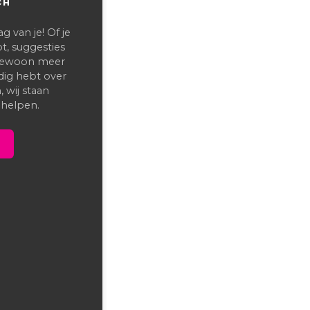
CH
 van je! Of je
t, suggesties
 gewoon meer
dig hebt over
 wij staan
 helpen.