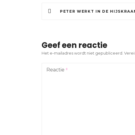
B
PETER WERKT IN DE HIJSKRAAN BOVEN HET BINNENHOF: ‘HET WERK IS 
e
r
i
Geef een reactie
c
Het e-mailadres wordt niet gepubliceerd.
Verei
h
Reactie
t
n
a
v
i