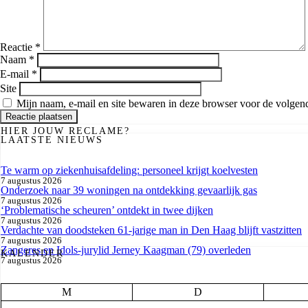
Reactie
*
Naam
*
E-mail
*
Site
Mijn naam, e-mail en site bewaren in deze browser voor de volgende
HIER JOUW RECLAME?
LAATSTE NIEUWS
Te warm op ziekenhuisafdeling: personeel krijgt koelvesten
7 augustus 2026
Onderzoek naar 39 woningen na ontdekking gevaarlijk gas
7 augustus 2026
‘Problematische scheuren’ ontdekt in twee dijken
7 augustus 2026
Verdachte van doodsteken 61-jarige man in Den Haag blijft vastzitten
7 augustus 2026
Zangeres en Idols-jurylid Jerney Kaagman (79) overleden
KALENDER
7 augustus 2026
M
D