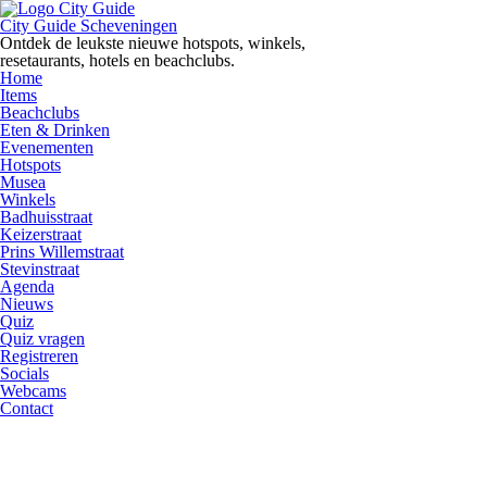
Ga
naar
City Guide Scheveningen
de
Ontdek de leukste nieuwe hotspots, winkels,
inhoud
resetaurants, hotels en beachclubs.
Home
Items
Beachclubs
Eten & Drinken
Evenementen
Hotspots
Musea
Winkels
Badhuisstraat
Keizerstraat
Prins Willemstraat
Stevinstraat
Agenda
Nieuws
Quiz
Quiz vragen
Registreren
Socials
Webcams
Contact