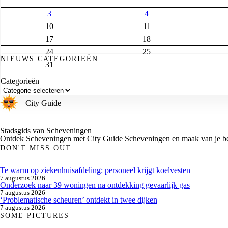
3
4
10
11
17
18
24
25
NIEUWS CATEGORIEËN
31
Categorieën
City Guide
Stadsgids van Scheveningen
Ontdek Scheveningen met City Guide Scheveningen en maak van je bez
DON'T MISS OUT
Te warm op ziekenhuisafdeling: personeel krijgt koelvesten
7 augustus 2026
Onderzoek naar 39 woningen na ontdekking gevaarlijk gas
7 augustus 2026
‘Problematische scheuren’ ontdekt in twee dijken
7 augustus 2026
SOME PICTURES