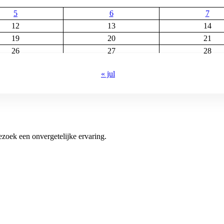
5
6
7
12
13
14
19
20
21
26
27
28
« jul
oek een onvergetelijke ervaring.