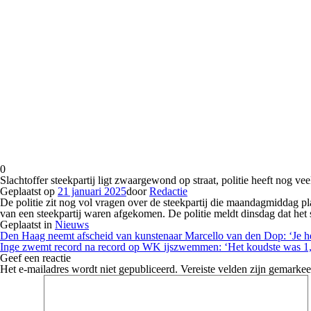
0
Slachtoffer steekpartij ligt zwaargewond op straat, politie heeft nog ve
Geplaatst op
21 januari 2025
door
Redactie
De politie zit nog vol vragen over de steekpartij die maandagmiddag
van een steekpartij waren afgekomen. De politie meldt dinsdag dat het
Geplaatst in
Nieuws
Berichtnavigatie
Den Haag neemt afscheid van kunstenaar Marcello van den Dop: ‘Je he
Inge zwemt record na record op WK ijszwemmen: ‘Het koudste was 1,
Geef een reactie
Het e-mailadres wordt niet gepubliceerd.
Vereiste velden zijn gemarke