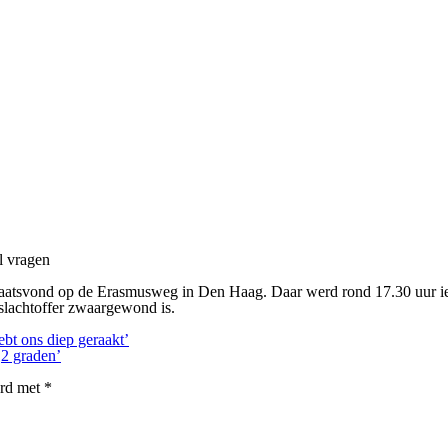
el vragen
 plaatsvond op de Erasmusweg in Den Haag. Daar werd rond 17.30 uur 
 slachtoffer zwaargewond is.
bt ons diep geraakt’
2 graden’
erd met
*