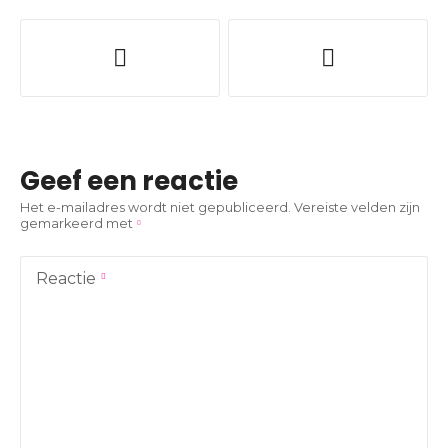
B
e
r
i
Geef een reactie
c
Het e-mailadres wordt niet gepubliceerd.
Vereiste velden zijn
gemarkeerd met
h
t
Reactie
n
a
v
i