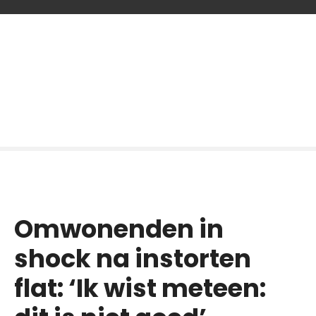
G
a
n
a
a
r
d
e
i
n
h
o
Omwonenden in
u
d
shock na instorten
flat: ‘Ik wist meteen: