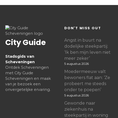
DON'T MISS OUT
City Guide
Angst in buurt na
dodelijke steekpartij:
‘Ik ben mijn leven niet
Stadsgids van
meer zeker’
Scheveningen
5 augustus 2026
Ontdek Scheveningen
Moedermeeuw valt
met City Guide
bewoners flat aan: ‘Ze
Scheveningen en maak
probeert me steeds
van je bezoek een
onvergetelijke ervaring.
onder te poepen’
5 augustus 2026
Gewonde naar
ziekenhuis na
steekpartij in woning