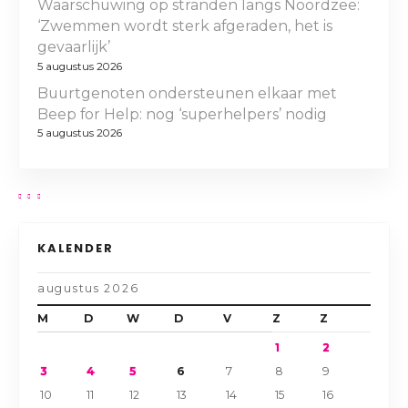
Waarschuwing op stranden langs Noordzee:
‘Zwemmen wordt sterk afgeraden, het is
gevaarlijk’
5 augustus 2026
Buurtgenoten ondersteunen elkaar met
Beep for Help: nog ‘superhelpers’ nodig
5 augustus 2026
KALENDER
augustus 2026
M
D
W
D
V
Z
Z
1
2
3
4
5
6
7
8
9
10
11
12
13
14
15
16