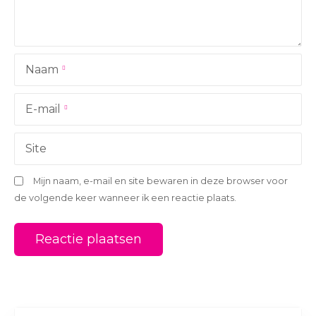
g
a
Naam
t
i
E-mail
e
Site
Mijn naam, e-mail en site bewaren in deze browser voor
de volgende keer wanneer ik een reactie plaats.