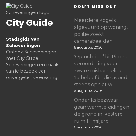
DON'T MISS OUT
City Guide
Meerdere kogels
afgevuurd op woning,
politie zoekt
Stadsgids van
camerabeelden
Scheveningen
6 augustus 2026
Ontdek Scheveningen
‘Opluchting’ bij Pim na
met City Guide
veroordeling voor
Scheveningen en maak
zware mishandeling:
van je bezoek een
onvergetelijke ervaring.
‘Ik beleefde die avond
steeds opnieuw’
6 augustus 2026
Ondanks bezwaar
gaan warmteleidingen
de grond in, kosten:
ruim 1,1 miljard
6 augustus 2026