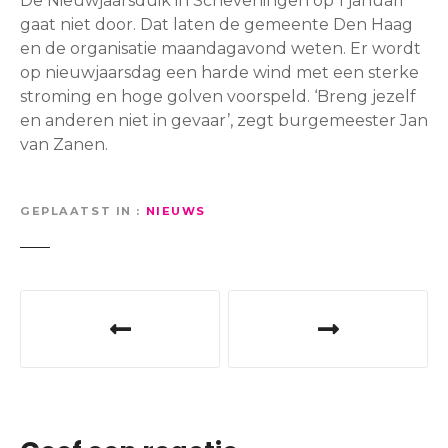
De Nieuwjaarsduik in Scheveningen op 1 januari
gaat niet door. Dat laten de gemeente Den Haag
en de organisatie maandagavond weten. Er wordt
op nieuwjaarsdag een harde wind met een sterke
stroming en hoge golven voorspeld. ‘Breng jezelf
en anderen niet in gevaar’, zegt burgemeester Jan
van Zanen.
GEPLAATST IN
NIEUWS
B
e
r
i