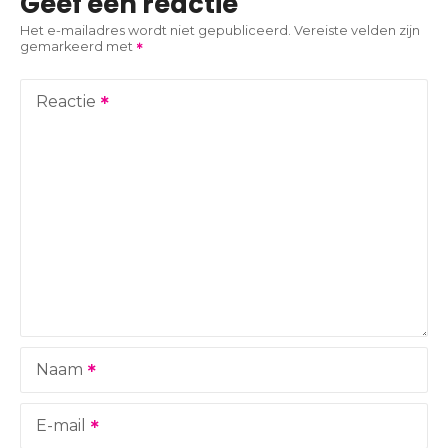
Geef een reactie
c
Het e-mailadres wordt niet gepubliceerd.
Vereiste velden zijn
gemarkeerd met
h
t
Reactie
n
a
v
i
g
a
Naam
t
i
E-mail