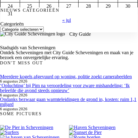
24
25
26
27
28
29
30
NIEUWS CATEGORIEËN
31
« jul
Categorieën
City Guide
Stadsgids van Scheveningen
Ontdek Scheveningen met City Guide Scheveningen en maak van je
bezoek een onvergetelijke ervaring.
DON'T MISS OUT
Meerdere kogels afgevuurd op woning, politie zoekt camerabeelden
6 augustus 2026
‘Opluchting’ bij Pim na veroordeling voor zware mishandeling: ‘Ik
beleefde die avond steeds opnieuw’
6 augustus 2026
Ondanks bezwaar gaan warmteleidingen de grond in, kosten: ruim 1,1
miljard
6 augustus 2026
SOME PICTURES