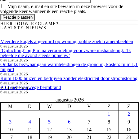
Mijn naam, e-mail en site bewaren in deze browser voor de
volgende keer wanneer ik een reactie plaats.
HIER JOUW RECLAME?
LAATSTE NIEUWS
Meerdere kogels afgevuurd op woning, politie zoekt camerabeelden
6 augustus 2026
‘Opluchting’ bij Pim na veroordeling voor zware mishandeling: ‘Ik
beleefde die avond steeds opnieuw’
6 augustus 2026
Ondanks bezwaar gaan warmteleidingen de grond in, kosten: ruim 1,1
miljard
6 augustus 2026
Ruim 1000 huizen en bedrijven zonder elektriciteit door stroomstoring
6 augustus 2026
A12 dicht vanwege bermbrand
KALENDER
6 augustus 2026
augustus 2026
M
D
W
D
V
Z
Z
1
2
3
4
5
6
7
8
9
10
11
12
13
14
15
16
17
18
19
20
21
22
23