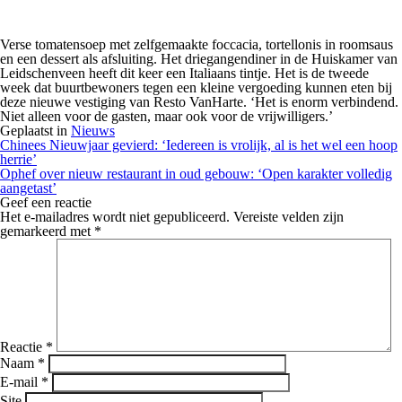
Verse tomatensoep met zelfgemaakte foccacia, tortellonis in roomsaus
en een dessert als afsluiting. Het driegangendiner in de Huiskamer van
Leidschenveen heeft dit keer een Italiaans tintje. Het is de tweede
week dat buurtbewoners tegen een kleine vergoeding kunnen eten bij
deze nieuwe vestiging van Resto VanHarte. ‘Het is enorm verbindend.
Niet alleen voor de gasten, maar ook voor de vrijwilligers.’
Geplaatst in
Nieuws
Berichtnavigatie
Chinees Nieuwjaar gevierd: ‘Iedereen is vrolijk, al is het wel een hoop
herrie’
Ophef over nieuw restaurant in oud gebouw: ‘Open karakter volledig
aangetast’
Geef een reactie
Het e-mailadres wordt niet gepubliceerd.
Vereiste velden zijn
gemarkeerd met
*
Reactie
*
Naam
*
E-mail
*
Site