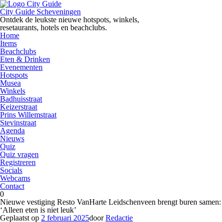
Ga
naar
City Guide Scheveningen
de
Ontdek de leukste nieuwe hotspots, winkels,
inhoud
resetaurants, hotels en beachclubs.
Home
Items
Beachclubs
Eten & Drinken
Evenementen
Hotspots
Musea
Winkels
Badhuisstraat
Keizerstraat
Prins Willemstraat
Stevinstraat
Agenda
Nieuws
Quiz
Quiz vragen
Registreren
Socials
Webcams
Contact
0
Nieuwe vestiging Resto VanHarte Leidschenveen brengt buren samen:
‘Alleen eten is niet leuk’
Geplaatst op
2 februari 2025
door
Redactie