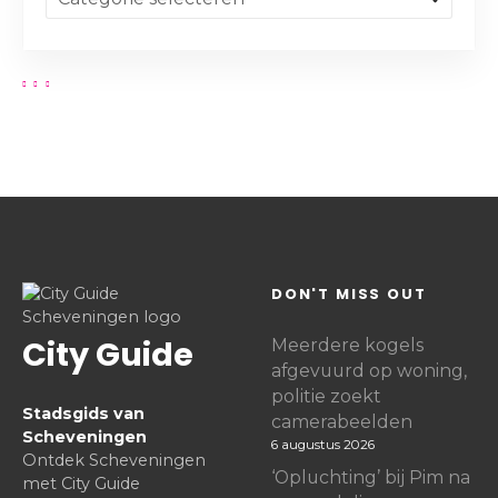
DON'T MISS OUT
City Guide
Meerdere kogels
afgevuurd op woning,
politie zoekt
Stadsgids van
camerabeelden
Scheveningen
6 augustus 2026
Ontdek Scheveningen
‘Opluchting’ bij Pim na
met City Guide