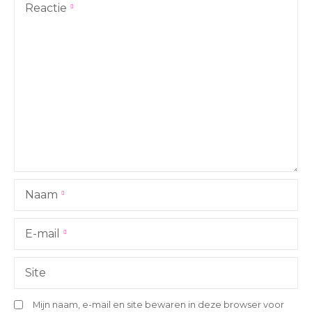
t
Reactie
n
a
v
i
g
a
Naam
t
i
E-mail
e
Site
Mijn naam, e-mail en site bewaren in deze browser voor