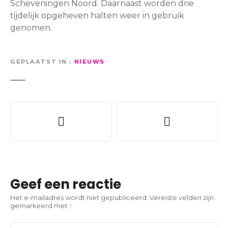
Scheveningen Noord. Daarnaast worden drie
tijdelijk opgeheven halten weer in gebruik
genomen.
GEPLAATST IN
NIEUWS
B
e
r
i
Geef een reactie
c
Het e-mailadres wordt niet gepubliceerd.
Vereiste velden zijn
gemarkeerd met
h