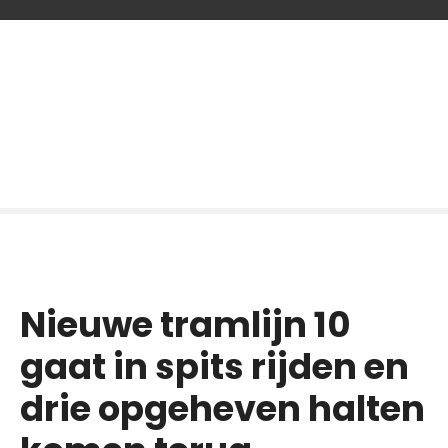
G
a
n
a
a
r
d
e
i
n
h
o
Nieuwe tramlijn 10
u
d
gaat in spits rijden en
drie opgeheven halten