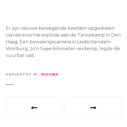
Er zijn nieuwe bewegende beelden opgedoken
van de enorme explosie aan de Tarwekamp in Den
Haag. Een bewakingscamera in Leidschendam-
Voorburg, zo’n twee kilometer verderop, legde de
vuurbal vast.
GEPLAATST IN
NIEUWS
B
e
r