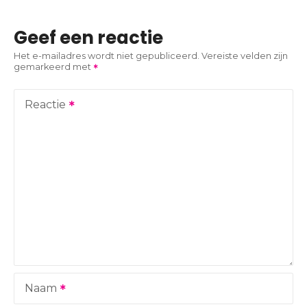
i
Geef een reactie
c
Het e-mailadres wordt niet gepubliceerd.
Vereiste velden zijn
gemarkeerd met
h
t
Reactie
n
a
v
i
g
a
Naam
t