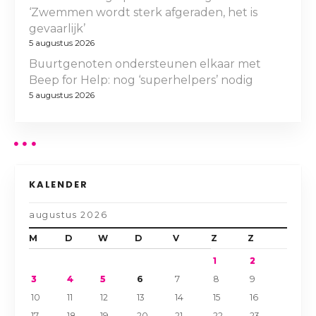
‘Zwemmen wordt sterk afgeraden, het is
gevaarlijk’
5 augustus 2026
Buurtgenoten ondersteunen elkaar met
Beep for Help: nog ‘superhelpers’ nodig
5 augustus 2026
KALENDER
augustus 2026
M
D
W
D
V
Z
Z
1
2
3
4
5
6
7
8
9
10
11
12
13
14
15
16
17
18
19
20
21
22
23