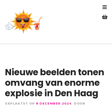
G
a
n
a
a
r
d
e
i
n
h
Nieuwe beelden tonen
o
u
omvang van enorme
d
explosie in Den Haag
GEPLAATST OP
8 DECEMBER 2024
DOOR