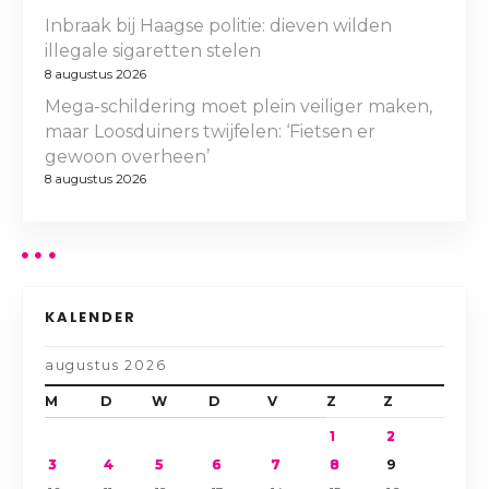
Inbraak bij Haagse politie: dieven wilden
illegale sigaretten stelen
8 augustus 2026
Mega-schildering moet plein veiliger maken,
maar Loosduiners twijfelen: ‘Fietsen er
gewoon overheen’
8 augustus 2026
KALENDER
augustus 2026
M
D
W
D
V
Z
Z
1
2
3
4
5
6
7
8
9