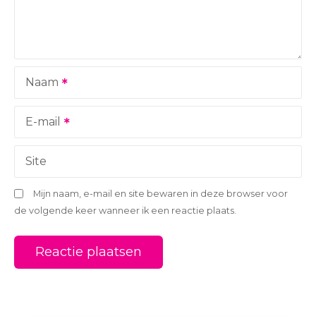
i
g
a
Naam
t
i
E-mail
e
Site
Mijn naam, e-mail en site bewaren in deze browser voor
de volgende keer wanneer ik een reactie plaats.