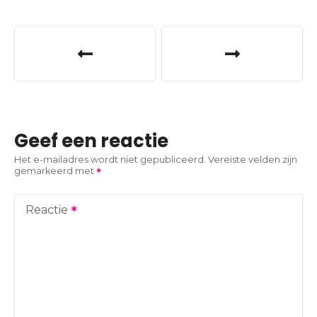
B
e
r
i
Geef een reactie
c
Het e-mailadres wordt niet gepubliceerd.
Vereiste velden zijn
gemarkeerd met
h
t
Reactie
n
a
v