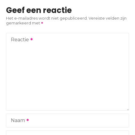
i
Geef een reactie
c
Het e-mailadres wordt niet gepubliceerd.
Vereiste velden zijn
gemarkeerd met
h
t
Reactie
n
a
v
i
g
a
Naam
t