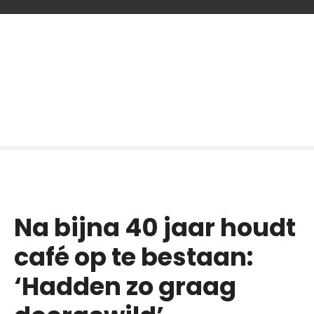
G
a
n
a
a
r
d
e
i
n
h
o
Na bijna 40 jaar houdt
u
d
café op te bestaan:
‘Hadden zo graag