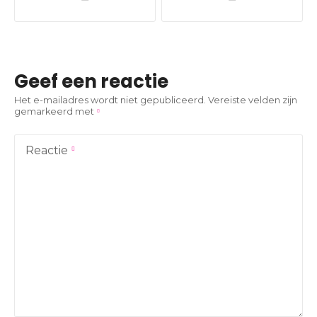
e
r
i
Geef een reactie
c
Het e-mailadres wordt niet gepubliceerd.
Vereiste velden zijn
gemarkeerd met
h
t
Reactie
n
a
v
i
g