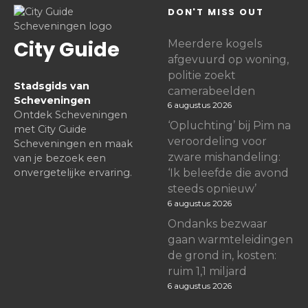
DON'T MISS OUT
City Guide
Meerdere kogels
afgevuurd op woning,
politie zoekt
Stadsgids van
camerabeelden
Scheveningen
6 augustus 2026
Ontdek Scheveningen
‘Opluchting’ bij Pim na
met City Guide
veroordeling voor
Scheveningen en maak
zware mishandeling:
van je bezoek een
onvergetelijke ervaring.
‘Ik beleefde die avond
steeds opnieuw’
6 augustus 2026
Ondanks bezwaar
gaan warmteleidingen
de grond in, kosten:
ruim 1,1 miljard
6 augustus 2026