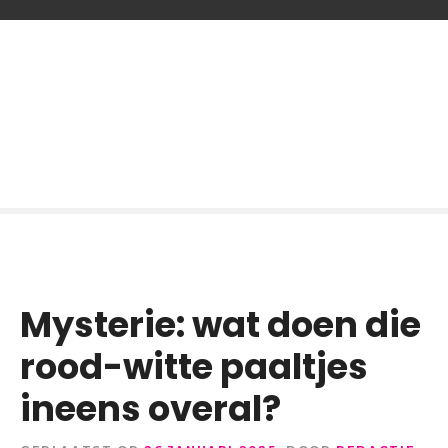
G
a
n
a
a
r
d
e
i
n
h
o
Mysterie: wat doen die
u
d
rood-witte paaltjes
ineens overal?