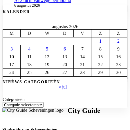
A12 dicht vanwege bermbrand
6 augustus 2026
KALENDER
augustus 2026
M
D
W
D
V
Z
Z
1
2
3
4
5
6
7
8
9
10
11
12
13
14
15
16
17
18
19
20
21
22
23
24
25
26
27
28
29
30
31
NIEUWS CATEGORIEËN
« jul
Categorieën
City Guide
Stadsgids van Scheveningen