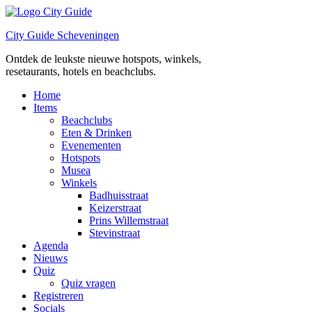
Ga
naar
City Guide Scheveningen
de
inhoud
Ontdek de leukste nieuwe hotspots, winkels,
resetaurants, hotels en beachclubs.
Home
Items
Beachclubs
Eten & Drinken
Evenementen
Hotspots
Musea
Winkels
Badhuisstraat
Keizerstraat
Prins Willemstraat
Stevinstraat
Agenda
Nieuws
Quiz
Quiz vragen
Registreren
Socials