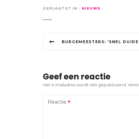
GEPLAATST IN
NIEUWS
B
BURGEMEESTERS: ‘SNEL DUIDELIJKHEID OVER POLITIE-INZET BIJ N
e
r
i
Geef een reactie
c
Het e-mailadres wordt niet gepubliceerd.
Verei
h
Reactie
t
n