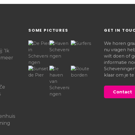
SOME PICTURES
GET IN TOU
We horen graag
nu vragen heb
: ‘Ik
wilt doen of
t meer
informatie no
Scheveningen,
klaar om je te
t
‘Ze
Contact
s
enhuis
oning