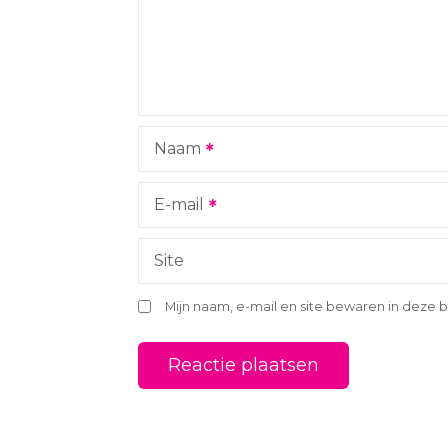
a
v
i
g
Naam
a
t
E-mail
i
Site
e
Mijn naam, e-mail en site bewaren in deze 