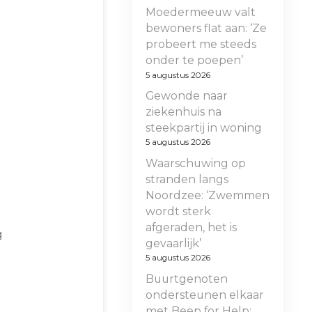
Moedermeeuw valt
bewoners flat aan: ‘Ze
probeert me steeds
onder te poepen’
5 augustus 2026
Gewonde naar
ziekenhuis na
steekpartij in woning
5 augustus 2026
Waarschuwing op
stranden langs
Noordzee: ‘Zwemmen
wordt sterk
afgeraden, het is
g
gevaarlijk’
5 augustus 2026
Buurtgenoten
ondersteunen elkaar
met Beep for Help: