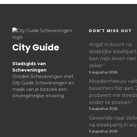
DON'T MISS OUT
City Guide
Angst in buurt na
dodelijke steekpartij
ben mijn leven nie
Stadsgids van
zeker’
Scheveningen
5 augustus 2026
Ontdek Scheveningen met
Moedermeeuw val
City Guide Scheveningen en
bewoners flat aan: 
maak van je bezoek een
probeert me steed
onvergetelijke ervaring.
onder te poepen’
5 augustus 2026
Gewonde naar ziek
na steekpartij in w
5 augustus 2026