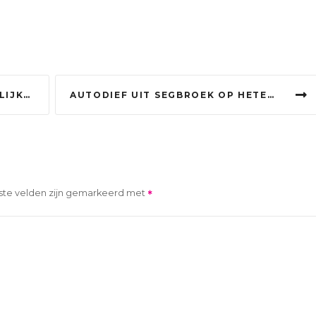
AVO-TOP’
AUTODIEF UIT SEGBROEK OP HETERDAAD BETRAPT: ‘GELINKT AAN VIER ANDERE AUTO-INBRAKEN’
ste velden zijn gemarkeerd met