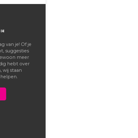
CH
 van je! Of je
t, suggesties
 gewoon meer
dig hebt over
 wij staan
 helpen.