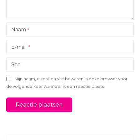
g
a
Naam
t
i
E-mail
e
Site
Mijn naam, e-mail en site bewaren in deze browser voor
de volgende keer wanneer ik een reactie plaats.