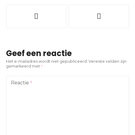
B
e
r
i
Geef een reactie
c
Het e-mailadres wordt niet gepubliceerd.
Vereiste velden zijn
gemarkeerd met
h
t
Reactie
n
a
v
i