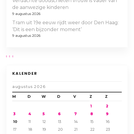
Verdachte doodschieten vrouw is vader van
de aanwezige kinderen
9 augustus 2026
Tram uit 19e eeuw rijdt weer door Den Haag:
‘Dit is een bijzonder moment’
9 augustus 2026
KALENDER
augustus 2026
M
D
W
D
V
Z
Z
1
2
3
4
5
6
7
8
9
10
11
12
13
14
15
16
17
18
19
20
21
22
23