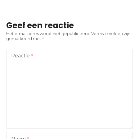
r
i
Geef een reactie
c
Het e-mailadres wordt niet gepubliceerd.
Vereiste velden zijn
gemarkeerd met
h
t
Reactie
n
a
v
i
g
a
Naam