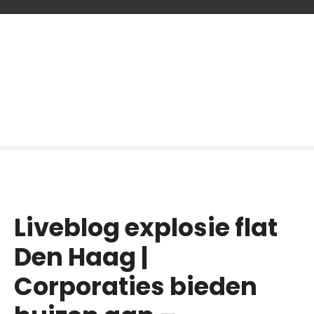
G
a
n
a
a
r
d
e
i
n
h
o
Liveblog explosie flat
u
d
Den Haag |
Corporaties bieden