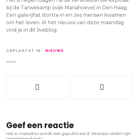
Het is negen dagen na de verwoestende explosie
bij de Tarwekamp (wijk Mariahoeve) in Den Haag.
Een galerijflat stortte in en zes mensen kwamen
om het leven. Al het nieuws van deze maandag
vind je in dit liveblog.
GEPLAATST IN
NIEUWS
B
e
r
i
Geef een reactie
c
Het e-mailadres wordt niet gepubliceerd.
Vereiste velden zijn
gemarkeerd met