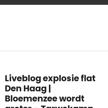
G
a
n
a
a
r
d
e
i
n
h
o
Liveblog explosie flat
u
d
Den Haag |
Bloemenzee wordt