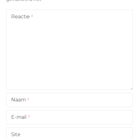
h
t
Reactie
n
a
v
i
g
a
Naam
t
i
E-mail
e
Site