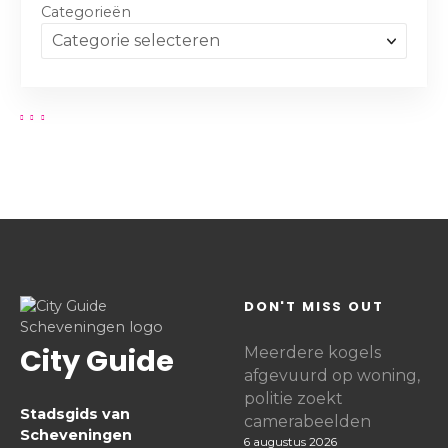
Categorieën
DON'T MISS OUT
City Guide
Meerdere kogels
afgevuurd op woning,
politie zoekt
Stadsgids van
camerabeelden
Scheveningen
6 augustus 2026