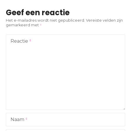
i
Geef een reactie
c
Het e-mailadres wordt niet gepubliceerd.
Vereiste velden zijn
gemarkeerd met
h
t
Reactie
n
a
v
i
g
a
Naam
t