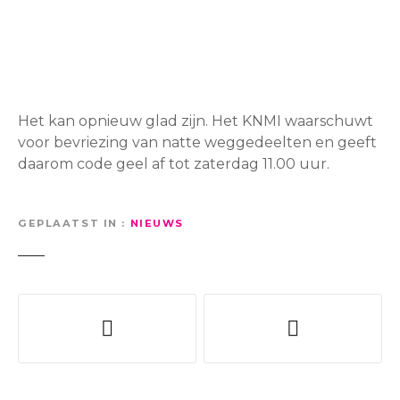
Het kan opnieuw glad zijn. Het KNMI waarschuwt
voor bevriezing van natte weggedeelten en geeft
daarom code geel af tot zaterdag 11.00 uur.
GEPLAATST IN
NIEUWS
B
e
r