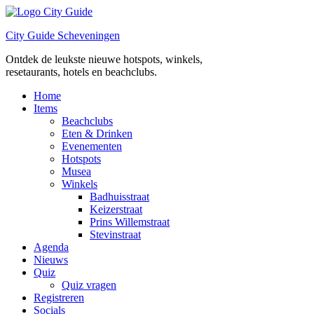
Ga
naar
City Guide Scheveningen
de
inhoud
Ontdek de leukste nieuwe hotspots, winkels,
resetaurants, hotels en beachclubs.
Home
Items
Beachclubs
Eten & Drinken
Evenementen
Hotspots
Musea
Winkels
Badhuisstraat
Keizerstraat
Prins Willemstraat
Stevinstraat
Agenda
Nieuws
Quiz
Quiz vragen
Registreren
Socials