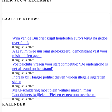
HIER JOUW RECLAME?
LAATSTE NIEUWS
Wim van de Busbrief krijgt honderden euro’s terug na gedoe
over foto’s
8 augustus 2026
A12 ruim twee uur lang geblokkeerd, demonstrant vast voor
mishandelen agent
8 augustus 2026
Voetbalclubs vrezen voor start competitie: ‘De ondergrond is
net als zand op het strand’
8 augustus 2026
Inbraak bij Haagse politie: dieven wilden illegale sigaretten
stelen
8 augustus 2026
Mega-schildering moet plein veiliger maken, maar
Loosduiners twijfelen: ‘Fietsen er gewoon overheen’
8 augustus 2026
KALENDER