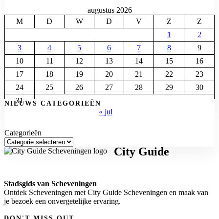
augustus 2026
M
D
W
D
V
Z
Z
1
2
3
4
5
6
7
8
9
10
11
12
13
14
15
16
17
18
19
20
21
22
23
24
25
26
27
28
29
30
31
NIEUWS CATEGORIEËN
« jul
Categorieën
City Guide
Stadsgids van Scheveningen
Ontdek Scheveningen met City Guide Scheveningen en maak van
je bezoek een onvergetelijke ervaring.
DON'T MISS OUT