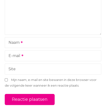
v
i
g
a
Naam
t
i
E-mail
e
Site
Mijn naam, e-mail en site bewaren in deze browser voor
de volgende keer wanneer ik een reactie plaats.