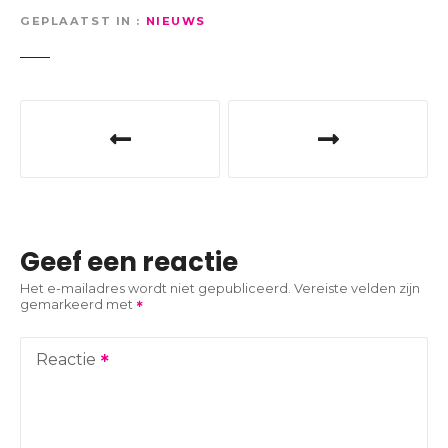
GEPLAATST IN
NIEUWS
B
e
r
i
Geef een reactie
c
Het e-mailadres wordt niet gepubliceerd.
Vereiste velden zijn
gemarkeerd met
h
t
Reactie
n
a