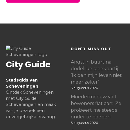
DON'T MISS OUT
City Guide
Angst in buurt na
dodelijke steekpartij:
‘Ik ben mijn leven niet
Stadsgids van
meer zeker’
Scheveningen
5 augustus 2026
Ontdek Scheveningen
Moedermeeuw valt
met City Guide
bewoners flat aan: ‘Ze
Scheveningen en maak
probeert me steeds
van je bezoek een
onvergetelijke ervaring.
onder te poepen’
5 augustus 2026