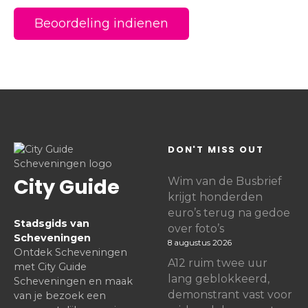
DON'T MISS OUT
City Guide
Wim van de Busbrief
krijgt honderden
euro’s terug na gedoe
Stadsgids van
over foto’s
Scheveningen
8 augustus 2026
Ontdek Scheveningen
A12 ruim twee uur
met City Guide
lang geblokkeerd,
Scheveningen en maak
demonstrant vast voor
van je bezoek een