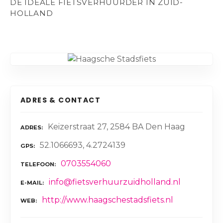
DE IDEALE FIETSVERHUURDER IN ZUID-
HOLLAND
ADRES & CONTACT
Keizerstraat 27, 2584 BA Den Haag
ADRES
52.1066693, 4.2724139
GPS
0703554060
TELEFOON
info@fietsverhuurzuidholland.nl
E-MAIL
http://www.haagschestadsfiets.nl
WEB