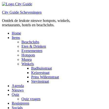
Ga
naar
City Guide Scheveningen
de
inhoud
Ontdek de leukste nieuwe hotspots, winkels,
resetaurants, hotels en beachclubs.
Home
Items
Beachclubs
Eten & Drinken
Evenementen
Hotspots
Musea
Winkels
Badhuisstraat
Keizerstraat
Prins Willemstraat
Stevinstraat
Agenda
Nieuws
Quiz
Quiz vragen
Registreren
Socials