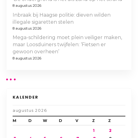
8 augustus 2026
Inbraak bij Haagse politie: dieven wilden
illegale sigaretten stelen
8 augustus 2026
Mega-schildering moet plein veiliger maken,
maar Loosduiners twijfelen: ‘Fietsen er
gewoon overheen’
8 augustus 2026
KALENDER
augustus 2026
M
D
W
D
V
Z
Z
1
2