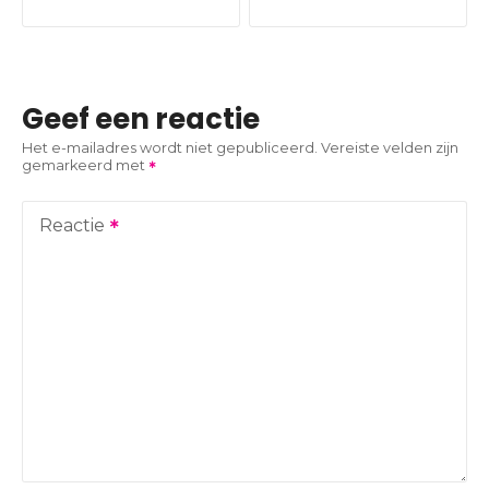
e
r
i
Geef een reactie
c
Het e-mailadres wordt niet gepubliceerd.
Vereiste velden zijn
gemarkeerd met
h
t
Reactie
n
a
v
i
g