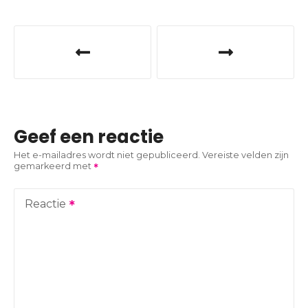
B
e
r
i
Geef een reactie
c
Het e-mailadres wordt niet gepubliceerd.
Vereiste velden zijn
gemarkeerd met
h
t
Reactie
n
a
v