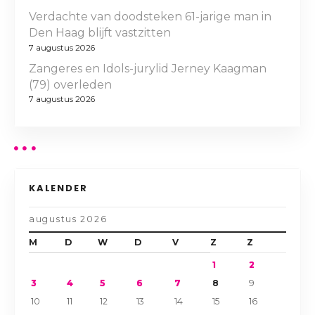
Verdachte van doodsteken 61-jarige man in
Den Haag blijft vastzitten
7 augustus 2026
Zangeres en Idols-jurylid Jerney Kaagman
(79) overleden
7 augustus 2026
KALENDER
augustus 2026
M
D
W
D
V
Z
Z
1
2
3
4
5
6
7
8
9
10
11
12
13
14
15
16