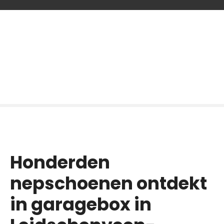
G
a
n
a
a
r
d
e
i
n
h
o
Honderden
u
d
nepschoenen ontdekt
in garagebox in