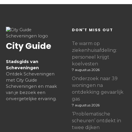
DON'T MISS OUT
City Guide
Te warm op
ziekenhuisafdeling:
personeel krijgt
Stadsgids van
koelvesten
Scheveningen
7 augustus 2026
Ontdek Scheveningen
Onderzoek naar 39
met City Guide
woningen na
Scheveningen en maak
ontdekking gevaarlijk
van je bezoek een
onvergetelijke ervaring.
gas
7 augustus 2026
‘Problematische
scheuren’ ontdekt in
twee dijken