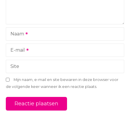
i
g
a
Naam
t
i
E-mail
e
Site
Mijn naam, e-mail en site bewaren in deze browser voor
de volgende keer wanneer ik een reactie plaats.