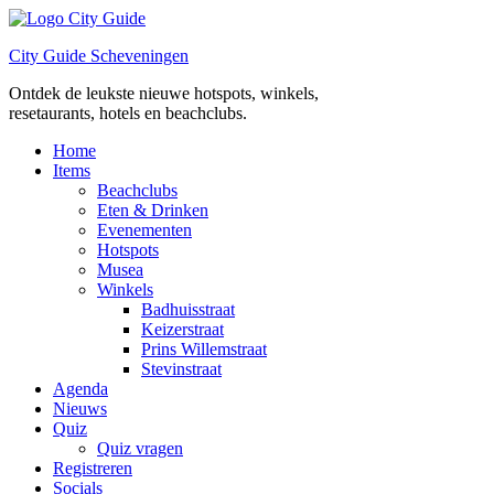
Ga
naar
City Guide Scheveningen
de
inhoud
Ontdek de leukste nieuwe hotspots, winkels,
resetaurants, hotels en beachclubs.
Home
Items
Beachclubs
Eten & Drinken
Evenementen
Hotspots
Musea
Winkels
Badhuisstraat
Keizerstraat
Prins Willemstraat
Stevinstraat
Agenda
Nieuws
Quiz
Quiz vragen
Registreren
Socials