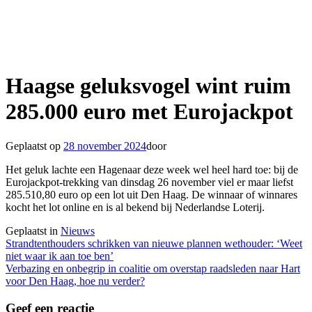
Haagse geluksvogel wint ruim
285.000 euro met Eurojackpot
Geplaatst op
28 november 2024
door
Het geluk lachte een Hagenaar deze week wel heel hard toe: bij de
Eurojackpot-trekking van dinsdag 26 november viel er maar liefst
285.510,80 euro op een lot uit Den Haag. De winnaar of winnares
kocht het lot online en is al bekend bij Nederlandse Loterij.
Geplaatst in
Nieuws
Berichtnavigatie
Strandtenthouders schrikken van nieuwe plannen wethouder: ‘Weet
niet waar ik aan toe ben’
Verbazing en onbegrip in coalitie om overstap raadsleden naar Hart
voor Den Haag, hoe nu verder?
Geef een reactie