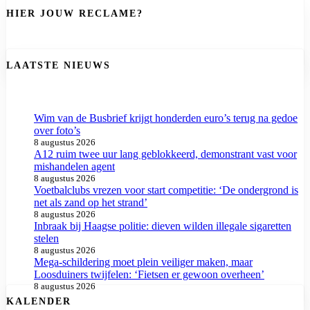
HIER JOUW RECLAME?
LAATSTE NIEUWS
Wim van de Busbrief krijgt honderden euro’s terug na gedoe
over foto’s
8 augustus 2026
A12 ruim twee uur lang geblokkeerd, demonstrant vast voor
mishandelen agent
8 augustus 2026
Voetbalclubs vrezen voor start competitie: ‘De ondergrond is
net als zand op het strand’
8 augustus 2026
Inbraak bij Haagse politie: dieven wilden illegale sigaretten
stelen
8 augustus 2026
Mega-schildering moet plein veiliger maken, maar
Loosduiners twijfelen: ‘Fietsen er gewoon overheen’
8 augustus 2026
KALENDER