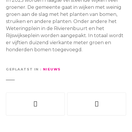
In 2025 worden Haagse versteende wijken veel
groener. De gemeente gaat in wijken met weinig
groen aan de slag met het planten van bomen,
struiken en andere planten. Onder andere het
Weteringplein in de Rivierenbuurt en het
Rijswijkseplein worden aangepakt. In totaal wordt
er vijftien duizend vierkante meter groen en
honderden bomen toegevoegd.
GEPLAATST IN
NIEUWS
B
e
r