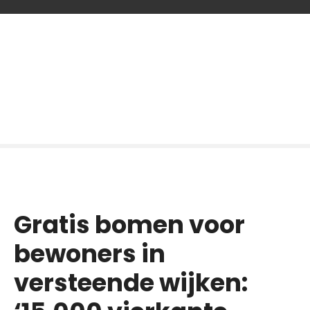
G
a
n
a
a
r
d
e
i
n
h
o
Gratis bomen voor
u
d
bewoners in
versteende wijken: