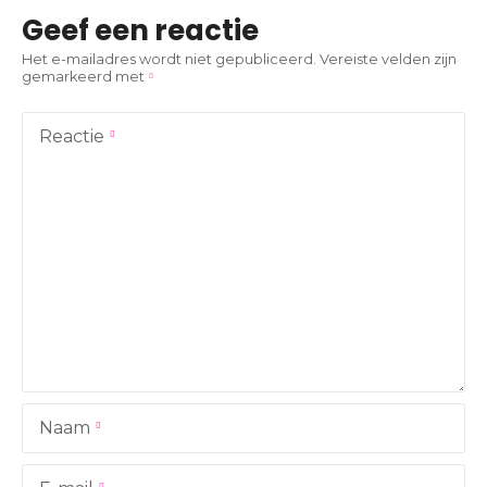
i
Geef een reactie
c
Het e-mailadres wordt niet gepubliceerd.
Vereiste velden zijn
gemarkeerd met
h
t
Reactie
n
a
v
i
g
a
Naam
t