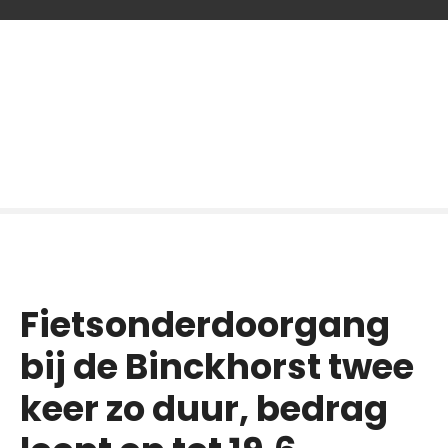
G
a
n
a
a
r
d
e
i
n
h
o
Fietsonderdoorgang
u
d
bij de Binckhorst twee
keer zo duur, bedrag