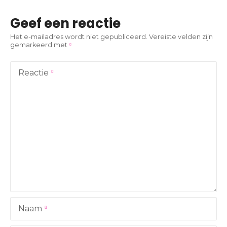
i
Geef een reactie
c
Het e-mailadres wordt niet gepubliceerd.
Vereiste velden zijn
gemarkeerd met
h
t
Reactie
n
a
v
i
g
a
Naam
t