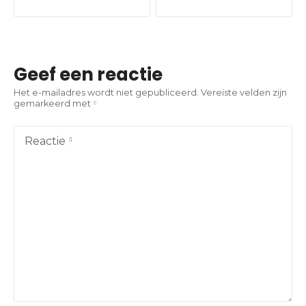
e
r
i
Geef een reactie
c
Het e-mailadres wordt niet gepubliceerd.
Vereiste velden zijn
gemarkeerd met
h
t
Reactie
n
a
v
i
g