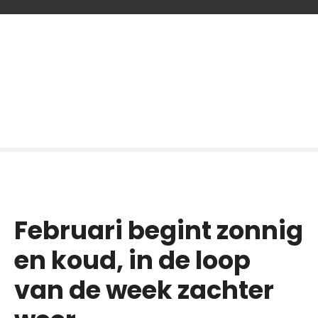
G
a
n
a
a
r
d
e
i
n
h
o
Februari begint zonnig
u
d
en koud, in de loop
van de week zachter