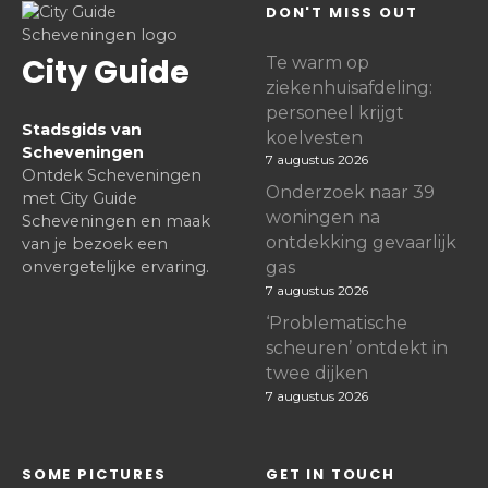
DON'T MISS OUT
City Guide
Te warm op
ziekenhuisafdeling:
personeel krijgt
Stadsgids van
koelvesten
Scheveningen
7 augustus 2026
Ontdek Scheveningen
Onderzoek naar 39
met City Guide
woningen na
Scheveningen en maak
ontdekking gevaarlijk
van je bezoek een
onvergetelijke ervaring.
gas
7 augustus 2026
‘Problematische
scheuren’ ontdekt in
twee dijken
7 augustus 2026
SOME PICTURES
GET IN TOUCH