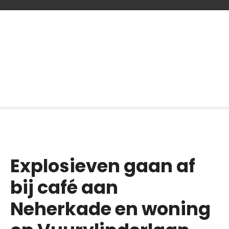
G
a
n
a
a
r
d
e
i
n
h
o
Explosieven gaan af
u
d
bij café aan
Neherkade en woning