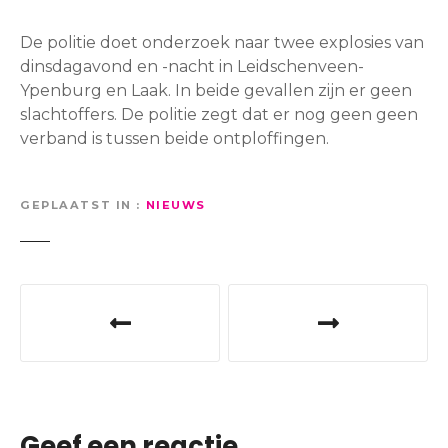
De politie doet onderzoek naar twee explosies van
dinsdagavond en -nacht in Leidschenveen-
Ypenburg en Laak. In beide gevallen zijn er geen
slachtoffers. De politie zegt dat er nog geen geen
verband is tussen beide ontploffingen.
GEPLAATST IN
NIEUWS
B
e
r
i
Geef een reactie