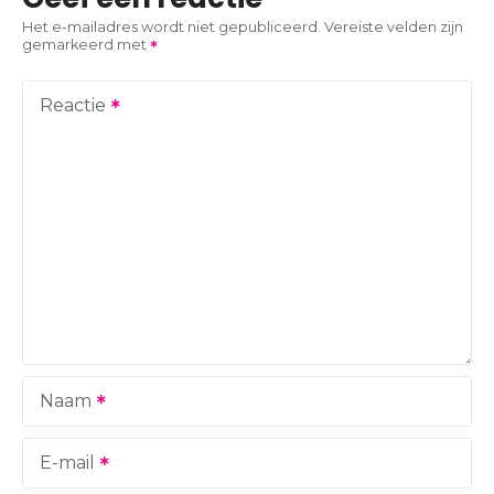
c
Het e-mailadres wordt niet gepubliceerd.
Vereiste velden zijn
gemarkeerd met
h
t
Reactie
n
a
v
i
g
a
Naam
t
i
E-mail