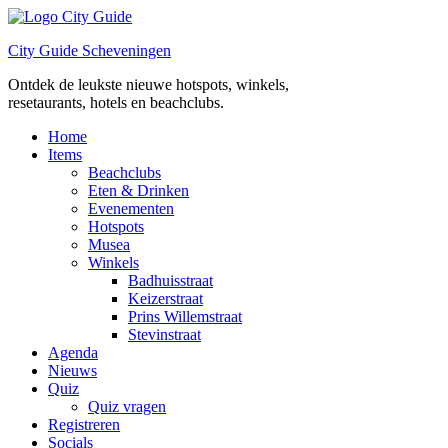
Ga
naar
City Guide Scheveningen
de
inhoud
Ontdek de leukste nieuwe hotspots, winkels,
resetaurants, hotels en beachclubs.
Home
Items
Beachclubs
Eten & Drinken
Evenementen
Hotspots
Musea
Winkels
Badhuisstraat
Keizerstraat
Prins Willemstraat
Stevinstraat
Agenda
Nieuws
Quiz
Quiz vragen
Registreren
Socials