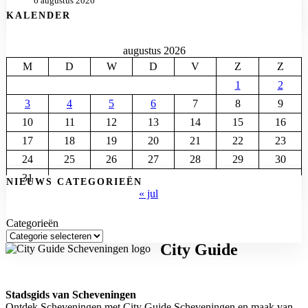
6 augustus 2026
KALENDER
augustus 2026
M
D
W
D
V
Z
Z
1
2
3
4
5
6
7
8
9
10
11
12
13
14
15
16
17
18
19
20
21
22
23
24
25
26
27
28
29
30
31
NIEUWS CATEGORIEËN
« jul
Categorieën
City Guide
Stadsgids van Scheveningen
Ontdek Scheveningen met City Guide Scheveningen en maak van